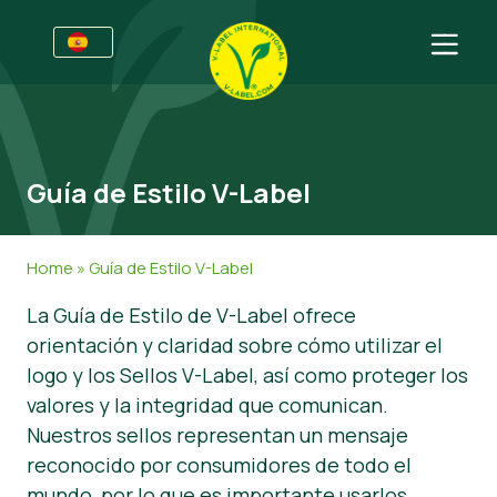
Premios
Para las empresas
Guía de Estilo V-Label
Información para empresas
Sectores
Guía de Estilo V-Label
Información general
FAQ
Home
»
Guía de Estilo V-Label
V-Label Webinars
Alimentación
Para los consumidores
La Guía de Estilo de V-Label ofrece
Beneficios
Cosmética y productos de limpieza
Información general
Acerca de nosotros
orientación y claridad sobre cómo utilizar el
logo y los Sellos V-Label, así como proteger los
Criterios V-Label
No Alimentación
Productos certificados
Sobre nosotros
Contacto
valores y la integridad que comunican.
Resources
Restauración
Certifique con V-Label
Nuestros sellos representan un mensaje
reconocido por consumidores de todo el
Certifique con V-Label
Informar de un mal uso
mundo, por lo que es importante usarlos