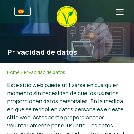
Premios
Para las empresas
Privacidad de datos
Información para empresas
Sectores
Guía de Estilo V-Label
Información general
FAQ
Home
»
Privacidad de datos
V-Label Webinars
Alimentación
Para los consumidores
Este sitio web puede utilizarse en cualquier
Beneficios
Cosmética y productos de limpieza
Información general
Acerca de nosotros
momento sin necesidad de que los usuarios
proporcionen datos personales. En la medida
Criterios V-Label
No Alimentación
Productos certificados
Sobre nosotros
Contacto
en que se recopilen datos personales en este
Resources
Restauración
Certifique con V-Label
sitio web, éstos serán proporcionados
voluntariamente por el usuario. Los datos
Certifique con V-Label
Informar de un mal uso
personales no serán revelados a terceros si el