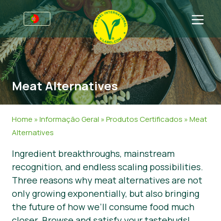
Para empresas
Informações para produtores
Setores
Meat Alternatives
Retalho e marca própria
Informação Geral
FAQ
V-Label Webinars
Comida
Para consumidores
Home
»
Informação Geral
»
Produtos Certificados
»
Meat
Vantagens
Cosméticos e Agentes de limpeza
Informação Geral
Sobre Nós
Alternatives
Ingredient breakthroughs, mainstream
Critérios para a V-Label
Produtos Não Alimentares
Produtos Certificados
Entre em contacto
recognition, and endless scaling possibilities.
Recursos
Gastronomia
Obtenha o selo V-Label
Three reasons why meat alternatives are not
only growing exponentially, but also bringing
Obtenha o selo V-Label
Área de cliente
the future of how we’ll consume food much
Denunciar um uso indevido
closer. Browse and satisfy your tastebuds!