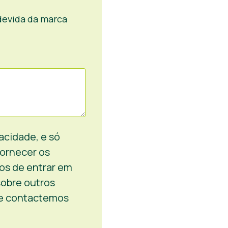
ndevida da marca
acidade, e só
fornecer os
os de entrar em
sobre outros
te contactemos