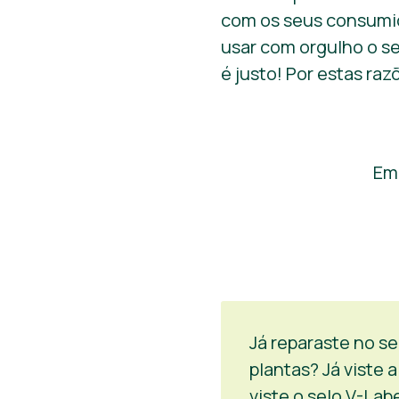
com os seus consumi
usar com orgulho o se
é justo! Por estas ra
Em 
Já reparaste no s
plantas? Já viste
viste o selo V-Lab