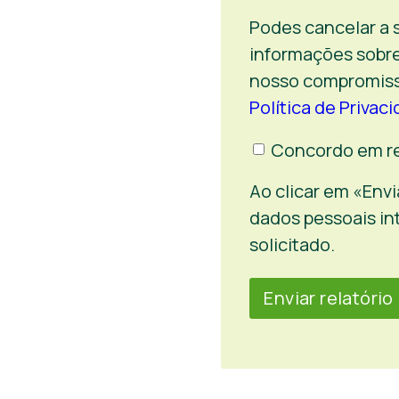
Podes cancelar a
informações sobre
nosso compromisso
Política de Privac
Autorização
Concordo em re
para
Ao clicar em «Envi
contacto
dados pessoais in
futuro
solicitado.