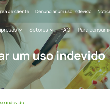
rea de cliente
Denunciar um uso indevido
Notíc
mpresas
Setores
FAQ
Para consumi
ar um uso indevido
so indevido