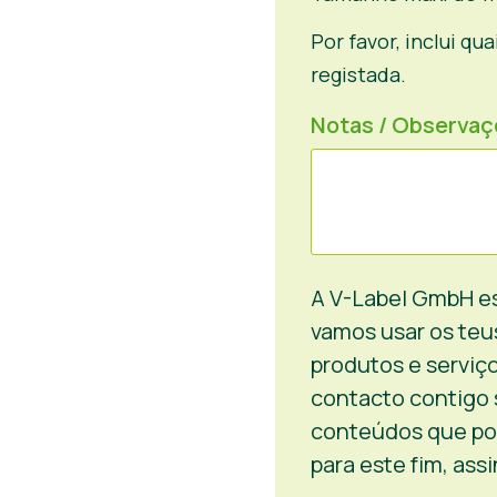
Por favor, inclui q
registada.
Notas / Observa
A V-Label GmbH es
vamos usar os teus
produtos e serviç
contacto contigo 
conteúdos que po
para este fim, assi