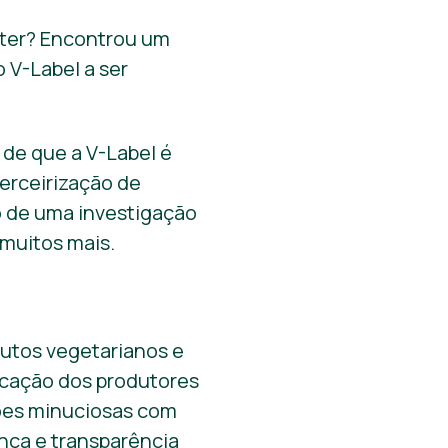
nter? Encontrou um
 V-Label a ser
 de que a V-Label é
terceirização de
ão de uma investigação
muitos mais.
utos vegetarianos e
icação dos produtores
ções minuciosas com
ança e transparência