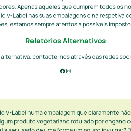
dores. Apenas aqueles que cumprem todos os no
lo V-Label nas suas embalagens e na respetiva c
zões, estamos sempre atentos a possíveis imposto
Relatórios Alternativos
alternativa, contacte-nos através das redes soci
Get in touch via V-Label Facebook
Get in touch via V-Label Instagram
elo V-Label numa embalagem que claramente não 
 algum produto vegetariano rotulado por engano 
el a ser usado de uma forma um pouco invulgar? D