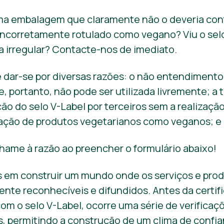
uma embalagem que claramente não o deveria co
incorretamente rotulado como vegano? Viu o selo
a irregular? Contacte-nos de imediato.
 dar-se por diversas razões: o não entendimento
, portanto, não pode ser utilizada livremente; a 
ão do selo V-Label por terceiros sem a realizaç
cação de produtos vegetarianos como veganos; e 
hame à razão ao preencher o formulário abaixo!
em construir um mundo onde os serviços e prod
ente reconhecíveis e difundidos. Antes da certif
om o selo V-Label, ocorre uma série de verifica
s, permitindo a construção de um clima de confi