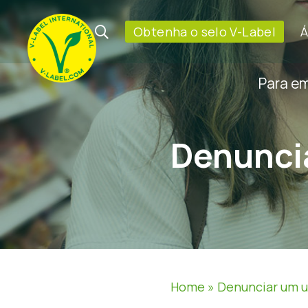
Obtenha o selo V-Label
Á
Para e
Denunci
Home
»
Denunciar um u