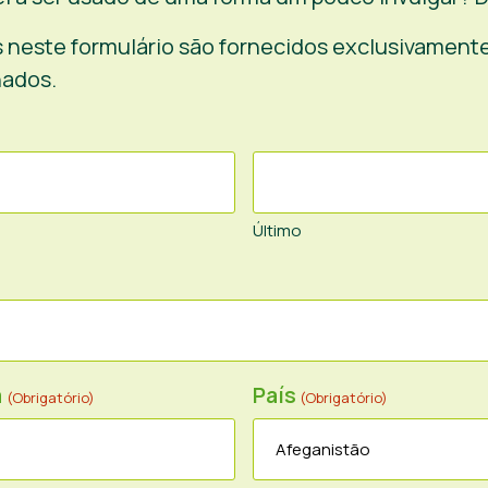
 neste formulário são fornecidos exclusivament
hados.
Último
a
País
(Obrigatório)
(Obrigatório)