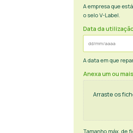
A empresa que está 
o selo V-Label.
Data da utilizaçã
DD
barra
A data em que repar
MM
Anexa um ou mais
barra
AAAA
Arraste os fich
Tamanho máx. de fic