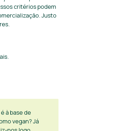
ssos critérios podem
omercialização. Justo
res.
ais.
é à base de
como vegan? Já
iz-nos logo.