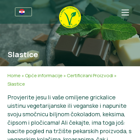
Za tvrtke
Informacije za proizvođače
Sektori
Slastice
V-Label Webinari
Opće informacije
FAQ
Pogodnosti
Hrana
Za potrošače
Home
»
Opće informacije
»
Certificirani Proizvodi
»
Kriteriji za V-Label
Kozmetika i sredstva za čišćenje
Opće informacije
O nama
Slastice
Provjerite jesu li vaše omiljene grickalice
Izvori
Neprehrambeni proizvodi
Certificirani Proizvodi
Kontaktirajte nas
uistinu vegetarijanske ili veganske i napunite
Zatražite certifikat
Gastronomija
Zatražite certifikat
svoju smočnicu biljnom čokoladom, keksima,
čipsom i pločicama! Ali čekajte, ima toga još:
Prijavite zlouporabu
bacite pogled na tržište pekarskih proizvoda, s
Korisničko područje
veganskim kolačima, kroasanima, čak i