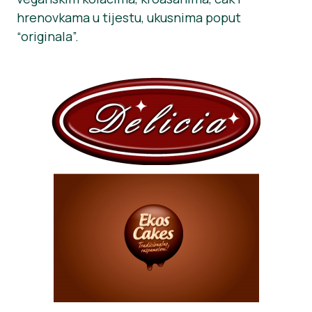
hrenovkama u tijestu, ukusnima poput
Novosti
“originala”.
Materijali za tisak