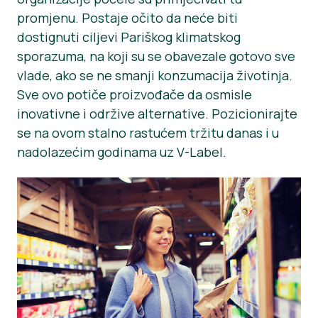
promjenu. Postaje očito da neće biti
Novosti
dostignuti ciljevi Pariškog klimatskog
Materijali za tisak
sporazuma, na koji su se obavezale gotovo sve
vlade, ako se ne smanji konzumacija životinja.
Sve ovo potiče proizvođače da osmisle
inovativne i održive alternative. Pozicionirajte
se na ovom stalno rastućem tržitu danas i u
nadolazećim godinama uz V-Label.