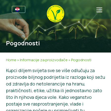
Za tvrtke
Informacije za proizvođače
Sektori
Pogodnosti
V-Label Webinari
Opće informacije
FAQ
Pogodnosti
Hrana
Za potrošače
Home
»
Informacije za proizvođače
»
Pogodnosti
Kriteriji za V-Label
Kozmetika i sredstva za čišćenje
Opće informacije
O nama
Kupci diljem svijeta sve se više odlučuju za
proizvode biljnog podrijetla iz razloga koji sežu
Izvori
Neprehrambeni proizvodi
Certificirani Proizvodi
Kontaktirajte nas
od zdravlja do netolerancije na hranu,
Zatražite certifikat
Gastronomija
Zatražite certifikat
praktičnosti, etike, užitka ili jednostavno zato
što ih njihova djeca vole. Kako veganstvo
Prijavite zlouporabu
postaje sve rasprostranjenije, vlade i
Korisničko područje
organizacije počele su primjećivati tu