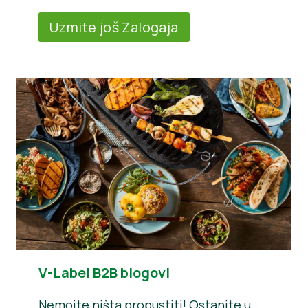
Uzmite još Zalogaja
V-Label B2B blogovi
Nemojte ništa propustiti! Ostanite u