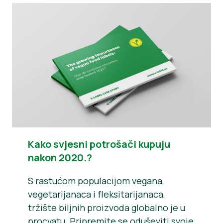
Novosti
Materijali za tisak
Kako svjesni potrošači kupuju
nakon 2020.?
S rastućom populacijom vegana,
vegetarijanaca i fleksitarijanaca,
tržište biljnih proizvoda globalno je u
procvatu. Pripremite se oduševiti svoje