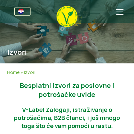
Za tvrtke
Informacije za proizvođače
Sektori
Izvori
V-Label Webinari
Opće informacije
FAQ
Pogodnosti
Hrana
Za potrošače
Home
»
Izvori
Kriteriji za V-Label
Kozmetika i sredstva za čišćenje
Opće informacije
O nama
Besplatni izvori za poslovne i
Izvori
Neprehrambeni proizvodi
Certificirani Proizvodi
Kontaktirajte nas
potrošačke uvide
Zatražite certifikat
Gastronomija
Zatražite certifikat
V-Label Zalogaji, istraživanje o
potrošačima, B2B članci, i još mnogo
Prijavite zlouporabu
toga što će vam pomoći u rastu.
Korisničko područje