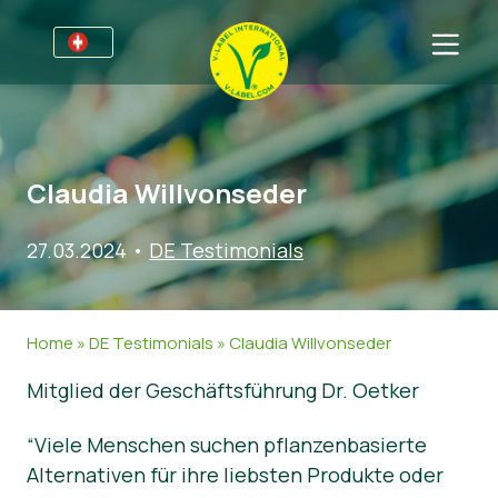
Für Unternehmen
Informationen für Unternehmen
Bereiche
Claudia Willvonseder
Detailhandel und Eigenmarken
Allgemeine Informationen
FAQ
27.03.2024
V-Label Webinars
Lebensmittel
Für Konsumenten
•
DE Testimonials
Vorteile
Kosmetik & Reinigungsmittel
Allgemeine Informationen
Über uns
Home
»
DE Testimonials
»
Claudia Willvonseder
Kriterien des V-Labels
Non-Food
Zertifizierte Produkte
Über uns
Kontakt
Mitglied der Geschäftsführung Dr. Oetker
Resources
Gastronomie
Angebot anfordern
Angebot anfordern
Missbrauch melden
“Viele Menschen suchen pflanzenbasierte
Alternativen für ihre liebsten Produkte oder
Nachrichten