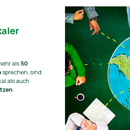
aler
mehr als
50
n
sprechen, sind
kal als auch
tzen
.