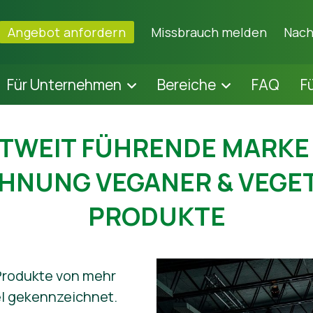
Angebot anfordern
Missbrauch melden
Nach
Für Unternehmen
Bereiche
FAQ
F
TWEIT FÜHRENDE MARKE
HNUNG VEGANER & VEGE
PRODUKTE
 Produkte von mehr
l gekennzeichnet.