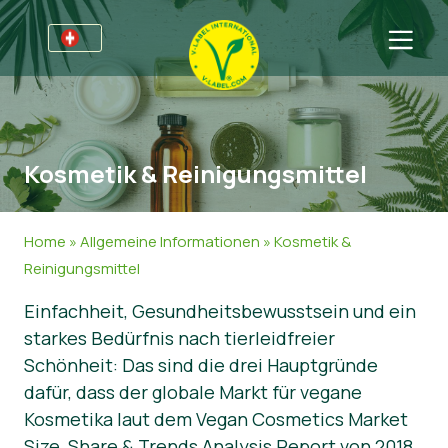
Für Unternehmen
Informationen für Unternehmen
Bereiche
Kosmetik & Reinigungsmittel
Detailhandel und Eigenmarken
Allgemeine Informationen
FAQ
V-Label Webinars
Lebensmittel
Für Konsumenten
Home
»
Allgemeine Informationen
»
Kosmetik &
Vorteile
Kosmetik & Reinigungsmittel
Allgemeine Informationen
Über uns
Reinigungsmittel
Einfachheit, Gesundheitsbewusstsein und ein
Kriterien des V-Labels
Non-Food
Zertifizierte Produkte
Über uns
Kontakt
starkes Bedürfnis nach tierleidfreier
Resources
Gastronomie
Angebot anfordern
Schönheit: Das sind die drei Hauptgründe
dafür, dass der globale Markt für vegane
Angebot anfordern
Missbrauch melden
Kosmetika laut dem Vegan Cosmetics Market
Nachrichten
Size, Share & Trends Analysis Report von 2018