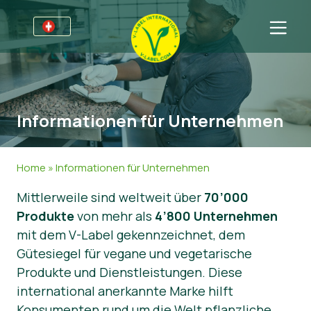
Für Unternehmen
Informationen für Unternehmen
Bereiche
Informationen für Unternehmen
Detailhandel und Eigenmarken
Allgemeine Informationen
FAQ
V-Label Webinars
Lebensmittel
Für Konsumenten
Home
»
Informationen für Unternehmen
Vorteile
Kosmetik & Reinigungsmittel
Allgemeine Informationen
Über uns
Mittlerweile sind weltweit über
70’000
Produkte
Kriterien des V-Labels
Non-Food
Zertifizierte Produkte
Über uns
Kontakt
von mehr als
4’800 Unternehmen
mit dem V-Label gekennzeichnet, dem
Resources
Gastronomie
Angebot anfordern
Gütesiegel für vegane und vegetarische
Produkte und Dienstleistungen. Diese
Angebot anfordern
Missbrauch melden
international anerkannte Marke hilft
Nachrichten
Konsumenten rund um die Welt pflanzliche