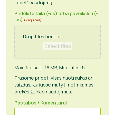
Label“ naudojimą.
slash
YYYY
Pridėkite failą (-us) arba paveikslėlį (-
ius)
(Required)
Drop files here or
Select files
Max. file size: 16 MB, Max. files: 5.
Prašome pridėti visas nuotraukas ar
vaizdus, kuriuose matyti netinkamas
prekės ženklo naudojimas.
Pastabos / Komentarai