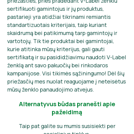
priežasties, prieš pradedant V-Label ženklu
sertifikuoti gamintojus ir jų produktus,
pastarieji yra atidžiai tikrinami remiantis
standartizuotais kriterijais, taip kuriant
skaidrumą bei patikimumą tarp gamintojų ir
vartotojų. Tik tie produktai bei gamintojai,
kurie atitinka mūsų kriterijus, gali gauti
sertifikatą ir su pasididžiavimu naudoti V-Label
ženklą ant savo pakuočių bei rinkodaros
kampanijose. Visi tikimės sąžiningumo! Dėl šių
priežasčių mes nuolat reaguojame į neteisėtus
mūsų ženklo panaudojimo atvejus.
Alternatyvus būdas pranešti apie
pažeidimą
Taip pat galite su mumis susisiekti per