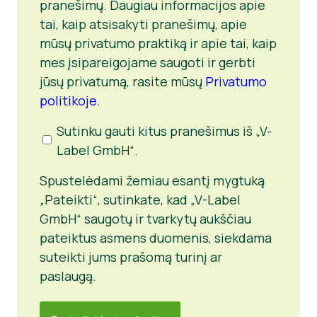
pranešimų. Daugiau informacijos apie
tai, kaip atsisakyti pranešimų, apie
mūsų privatumo praktiką ir apie tai, kaip
mes įsipareigojame saugoti ir gerbti
jūsų privatumą, rasite mūsų
Privatumo
politikoje
.
Sutikimas
Sutinku gauti kitus pranešimus iš „V-
dėl
Label GmbH“.
tolesnio
bendravimo
Spustelėdami žemiau esantį mygtuką
„Pateikti“, sutinkate, kad „V-Label
GmbH“ saugotų ir tvarkytų aukščiau
pateiktus asmens duomenis, siekdama
suteikti jums prašomą turinį ar
paslaugą.