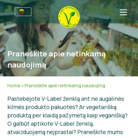
Verslams
Informacija gamintojams
Sritys
Praneškite apie netinkamą
V-Label webinarai
Bendra informacija
D.U.K.
naudojimą
Naudos
Maistas
Vartotojams
V-Label kriterijai
Kosmetika ir valymo priemonės
Bendra informacija
Apie Mus
Home
»
Praneškite apie netinkamą naudojimą
Ištekliai
Ne-maisto produktai
Susisiekite
Pastebėjote V-Label ženklą ant ne augalinės
kilmės produkto pakuotės? Ar vegetarišką
Gaukite sertifikatą
Gastronomija
Gaukite sertifikatą
produktą per klaidą pažymėtą kaip veganišką?
Praneškite apie netinkamą naudojimą
O galbūt aptikote V-Label ženklą,
atvaizduojamą neįprastai? Praneškite mums
Naujienos