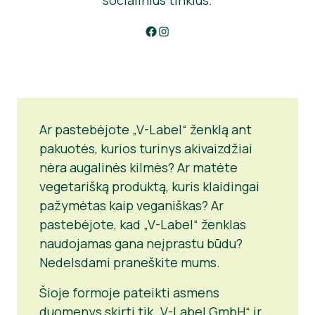
socialinius tinklus.
Get in touch via V-Label Facebook
Get in touch via V-Label Instagram
Ar pastebėjote „V-Label“ ženklą ant
pakuotės, kurios turinys akivaizdžiai
nėra augalinės kilmės? Ar matėte
vegetarišką produktą, kuris klaidingai
pažymėtas kaip veganiškas? Ar
pastebėjote, kad „V-Label“ ženklas
naudojamas gana neįprastu būdu?
Nedelsdami praneškite mums.
Šioje formoje pateikti asmens
duomenys skirti tik „V-Label GmbH“ ir