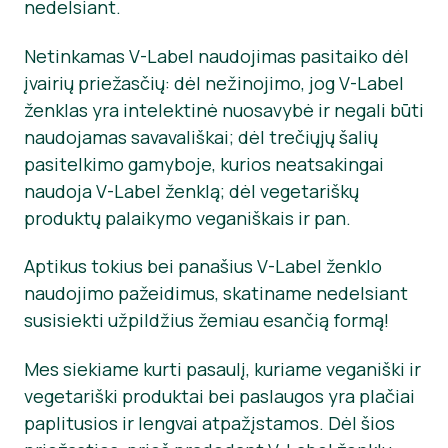
nedelsiant.
Informacija Spaudai
Netinkamas V-Label naudojimas pasitaiko dėl
įvairių priežasčių: dėl nežinojimo, jog V-Label
ženklas yra intelektinė nuosavybė ir negali būti
naudojamas savavališkai; dėl trečiųjų šalių
pasitelkimo gamyboje, kurios neatsakingai
naudoja V-Label ženklą; dėl vegetariškų
produktų palaikymo veganiškais ir pan.
Aptikus tokius bei panašius V-Label ženklo
naudojimo pažeidimus, skatiname nedelsiant
susisiekti užpildžius žemiau esančią formą!
Mes siekiame kurti pasaulį, kuriame veganiški ir
vegetariški produktai bei paslaugos yra plačiai
paplitusios ir lengvai atpažįstamos. Dėl šios