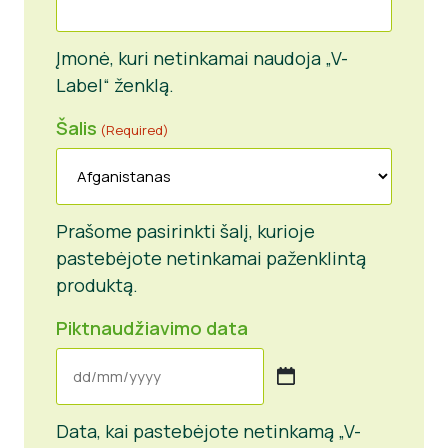
Įmonė, kuri netinkamai naudoja „V-
Label“ ženklą.
Šalis
(Required)
Prašome pasirinkti šalį, kurioje
pastebėjote netinkamai paženklintą
produktą.
Piktnaudžiavimo data
DD
slash
Data, kai pastebėjote netinkamą „V-
MM