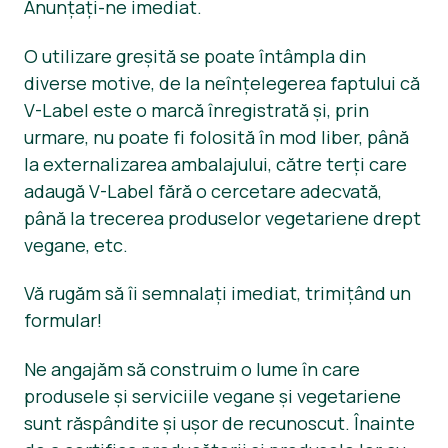
Anunțați-ne imediat.
Știri
O utilizare greșită se poate întâmpla din
Materiale de Presa
diverse motive, de la neînțelegerea faptului că
V-Label este o marcă înregistrată și, prin
urmare, nu poate fi folosită în mod liber, până
la externalizarea ambalajului, către terți care
adaugă V-Label fără o cercetare adecvată,
până la trecerea produselor vegetariene drept
vegane, etc.
Vă rugăm să îi semnalați imediat, trimițând un
formular!
Ne angajăm să construim o lume în care
produsele și serviciile vegane și vegetariene
sunt răspândite și ușor de recunoscut. Înainte