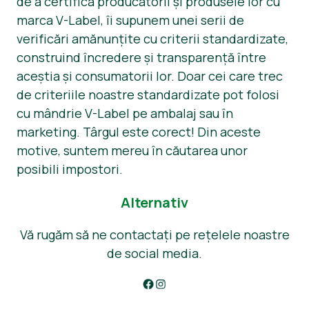
de a certifica producătorii și produsele lor cu
marca V-Label, îi supunem unei serii de
verificări amănunțite cu criterii standardizate,
construind încredere și transparență între
aceștia și consumatorii lor. Doar cei care trec
de criteriile noastre standardizate pot folosi
cu mândrie V-Label pe ambalaj sau în
marketing. Târgul este corect! Din aceste
motive, suntem mereu în căutarea unor
posibili impostori.
Alternativ
Vă rugăm să ne contactați pe rețelele noastre
de social media.
Get in touch via V-Label Facebook
Get in touch via V-Label Instagram