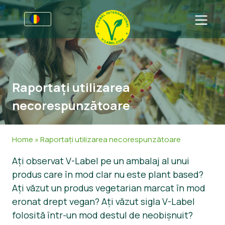
Pentru Afaceri
Informații pentru porducători
Sectoare
Raportați utilizarea
V-Label Webinars
Informații Generale
Întrebări Frecvente
necorespunzătoare
Beneficii
Mâncare
Pentru Consumatori
Criterii pentru V-Label
Cosmetice
Informații Generale
Despre Noi
Home
»
Raportați utilizarea necorespunzătoare
Resurse
Non-Alimete
Produse Certificate
Despre Noi
Contactează-ne
Ați observat V-Label pe un ambalaj al unui
produs care în mod clar nu este plant based?
Obțineți certificarea
Gastronomie
Obțineți certificarea
Ați văzut un produs vegetarian marcat în mod
Raportați utilizarea necorespunzătoare
eronat drept vegan? Ați văzut sigla V-Label
folosită într-un mod destul de neobișnuit?
Zonă clienţi