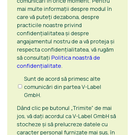
comunicări în orice moment. Pentru
mai multe informații despre modul în
care vă puteți dezabona, despre
practicile noastre privind
confidențialitatea și despre
angajamentul nostru de a vă proteja și
respecta confidențialitatea, vă rugăm
să consultați
Politica noastră de
confidențialitate
.
Consimțământul
Sunt de acord să primesc alte
pentru
comunicări din partea V-Label
contacte
GmbH.
ulterioare
Dând clic pe butonul „Trimite” de mai
jos, vă dați acordul ca V-Label GmbH să
stocheze și să prelucreze datele cu
caracter personal furnizate mai sus, în