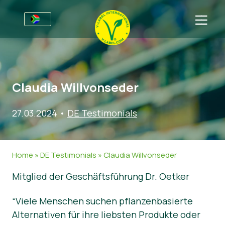
For Businesses
Information for Producers
Sectors
Claudia Willvonseder
V-Label Webinars
General Information
FAQ
27.03.2024
Benefits
Food
For Consumers
•
DE Testimonials
Criteria for the V-Label
Cosmetics & Cleaning Agents
General Information
About Us
Home
»
DE Testimonials
»
Claudia Willvonseder
Resources
Non-Food
Certified Products
About Us
Get in touch
Mitglied der Geschäftsführung Dr. Oetker
Get certified
Gastronomy
Get certified
Report a Misuse
“Viele Menschen suchen pflanzenbasierte
Alternativen für ihre liebsten Produkte oder
Customer area