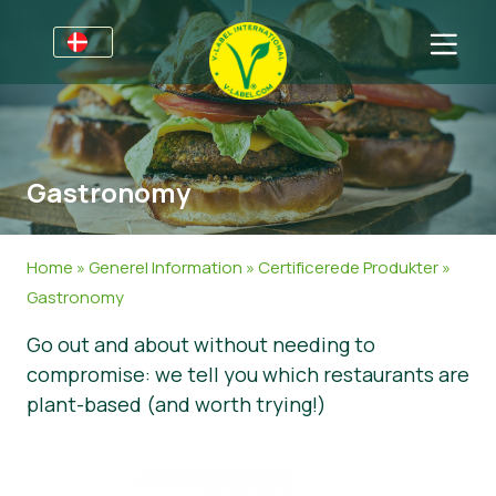
For virksomheder
Information til producenter
Sektorer
Gastronomy
V-Label Webinars
Oplysninger Generelt
OSS
Fordele
Mad
Til forbrugere
Home
»
Generel Information
»
Certificerede Produkter
»
Resources
Kosmetik og Rengøringsmidler
Generel Information
Om os
Gastronomy
Go out and about without needing to
Bliv certificeret
Non-Food
Certificerede Produkter
Om os
Kom i kontakt
compromise: we tell you which restaurants are
Bliv certificeret
plant-based (and worth trying!)
Rapporter misbrug
Kundeområde