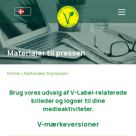
For virksomheder
Information til producenter
Sektorer
Materialer til pressen
V-Label Webinars
Oplysninger Generelt
OSS
Fordele
Mad
Til forbrugere
Home
»
Materialer til pressen
Resources
Kosmetik og Rengøringsmidler
Generel Information
Om os
Brug vores udvalg af V-Label-relaterede
Bliv certificeret
Non-Food
Certificerede Produkter
Om os
Kom i kontakt
billeder og logoer til dine
Bliv certificeret
medieaktiviteter.
Rapporter misbrug
V-mærkeversioner
Kundeområde