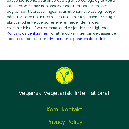
passende licens. Uautoriseret brug af vores logo og etiketter
kan medføre juridiske konsekvenser, herunder, men ikke
begrænset til, erstatningsansvar, økonomiske tab og retlige
påbud. Vi forbeholder os retten til at træffe passende retlige
skridt mod enkeltpersoner eller enheder, der findes i
overtrædelse af vores immaterielle ejendomsrettigheder.
Kontakt os venligst her
for at få oplysninger om de passende
licensprocedurer eller
bliv licenseret gennem dette link
.
Vegansk. Vegetarisk. International.
Kom i kontakt
Privacy Policy