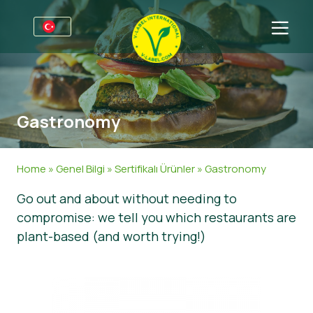
Firmalar için
Üreticiler için bilgiler
Sektörler
Gastronomy
V-Label Webinars
Genel Bilgi
SSS
Avantajlar
Gıda
Tüketiciler için
Home
»
Genel Bilgi
»
Sertifikalı Ürünler
»
Gastronomy
V-Label Kriterleri
Kozmetik & Temizlik ürünleri
Genel Bilgi
Hakkımızda
Go out and about without needing to
compromise: we tell you which restaurants are
Resources
Gıda Dışında
Sertifikalı Ürünler
Hakkımızda
İletişime geçin
plant-based (and worth trying!)
V-Label Lisans’ı Edinin
Gastronomi
V-Label Lisans’ı Edinin
Kötüye kullanımları bildirin
Müşteri bölümü