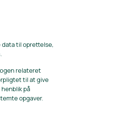
data til oprettelse,
.
 nogen relateret
pligtet til at give
 henblik på
bestemte opgaver.