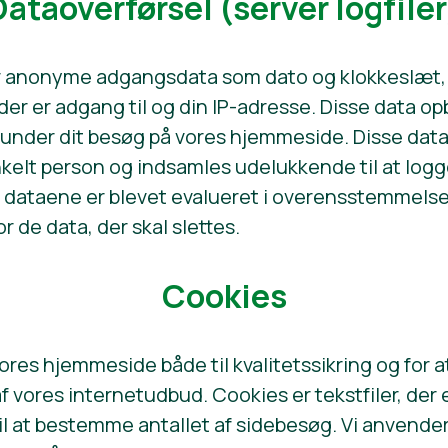
Dataoverførsel (server logfiler
r anonyme adgangsdata som dato og klokkeslæt, 
er er adgang til og din IP-adresse. Disse data opb
under dit besøg på vores hjemmeside. Disse data 
enkelt person og indsamles udelukkende til at log
år dataene er blevet evalueret i overensstemmels
r de data, der skal slettes.
Cookies
ores hjemmeside både til kvalitetssikring og for 
f vores internetudbud. Cookies er tekstfiler, der 
l at bestemme antallet af sidebesøg. Vi anvender