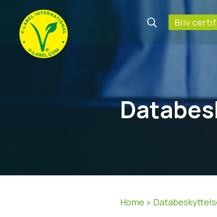
Bliv certi
Databes
Home
»
Databeskyttel