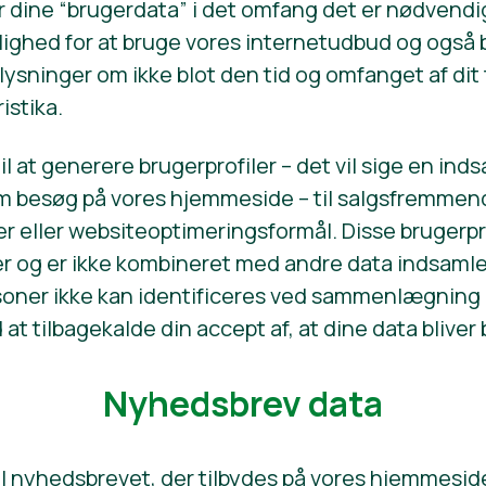
r dine “brugerdata” i det omfang det er nødvendig
lighed for at bruge vores internetudbud og også b
plysninger om ikke blot den tid og omfanget af dit
istika.
il at generere brugerprofiler – det vil sige en ind
om besøg på vores hjemmeside – til salgsfremmen
eller websiteoptimeringsformål. Disse brugerpro
r og er ikke kombineret med andre data indsamlet 
soner ikke kan identificeres ved sammenlægning a
tid at tilbagekalde din accept af, at dine data bliv
Nyhedsbrev data
til nyhedsbrevet, der tilbydes på vores hjemmeside