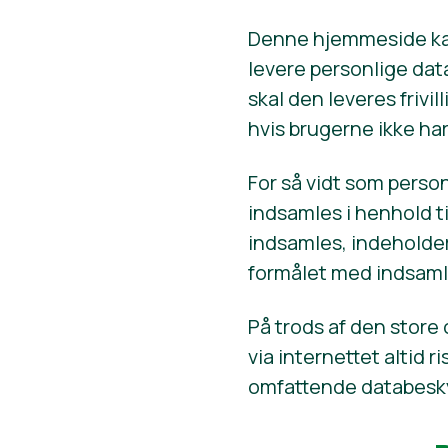
Denne hjemmeside kan 
levere personlige da
skal den leveres frivil
hvis brugerne ikke ha
For så vidt som perso
indsamles i henhold t
indsamles, indeholde
formålet med indsaml
På trods af den store
via internettet altid r
omfattende databeskyt