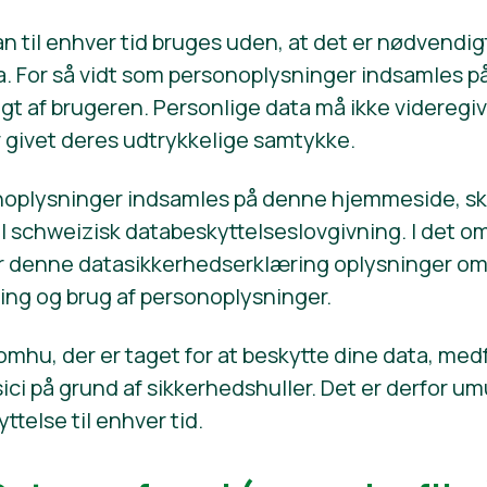
til enhver tid bruges uden, at det er nødvendigt
ta. For så vidt som personoplysninger indsamles
ligt af brugeren. Personlige data må ikke videregive
r givet deres udtrykkelige samtykke.
noplysninger indsamles på denne hjemmeside, ska
il schweizisk databeskyttelseslovgivning. I det 
r denne datasikkerhedserklæring oplysninger om
ing og brug af personoplysninger.
 omhu, der er taget for at beskytte dine data, med
isici på grund af sikkerhedshuller. Det er derfor umu
telse til enhver tid.