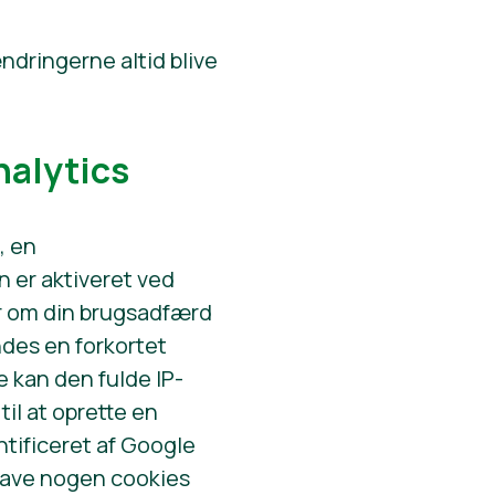
ændringerne altid blive
nalytics
, en
 er aktiveret ved
er om din brugsadfærd
des en forkortet
e kan den fulde IP-
il at oprette en
tificeret af Google
 have nogen cookies