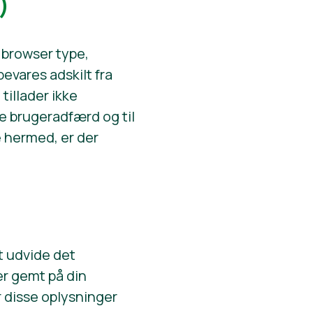
)
browser type,
evares adskilt fra
tillader ikke
ge brugeradfærd og til
e hermed, er der
at udvide det
er gemt på din
 disse oplysninger