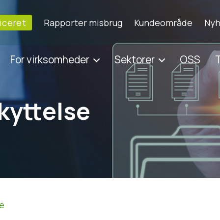
ficeret
Rapporter misbrug
Kundeområde
Nyh
For virksomheder
Sektorer
OSS
T
kyttelse
se