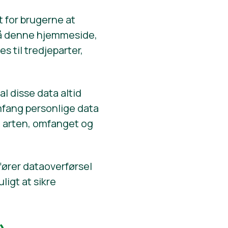
 for brugerne at
 på denne hjemmeside,
s til tredjeparter,
l disse data altid
omfang personlige data
 arten, omfanget og
fører dataoverførsel
ligt at sikre