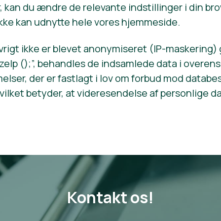
 kan du ændre de relevante indstillinger i din br
u ikke kan udnytte hele vores hjemmeside.
øvrigt ikke er blevet anonymiseret (IP-maskering)
eIp ();”, behandles de indsamlede data i overe
lser, der er fastlagt i lov om forbud mod databe
hvilket betyder, at videresendelse af personlige da
Kontakt os!