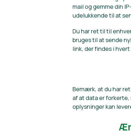
mail og gemme din IP-
udelukkende til at se
Du har ret til til enh
bruges til at sende n
link, der findes i hver
Bemærk, at du har ret 
af at data er forkerte,
oplysninger kan levere
Æn