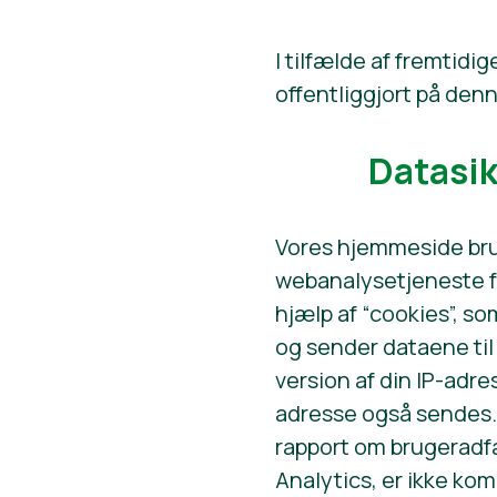
I tilfælde af fremtidi
offentliggjort på de
Datasik
Vores hjemmeside brug
webanalysetjeneste fr
hjælp af “cookies”, s
og sender dataene ti
version af din IP-adre
adresse også sendes. 
rapport om brugeradfæ
Analytics, er ikke ko