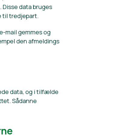
. Disse data bruges
il tredjepart.
 og e-mail gemmes og
ksempel den afmeldings
de data, og i tilfælde
rettet. Sådanne
rne