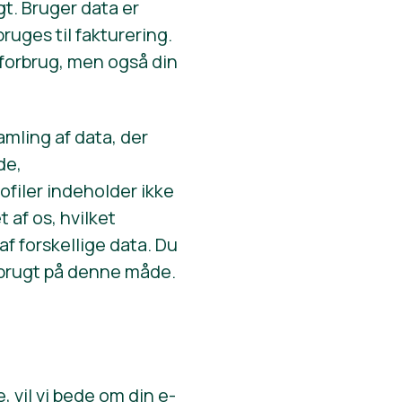
t. Bruger data er
ruges til fakturering.
 forbrug, men også din
samling af data, der
de,
filer indeholder ikke
af os, hvilket
f forskellige data. Du
er brugt på denne måde.
, vil vi bede om din e-