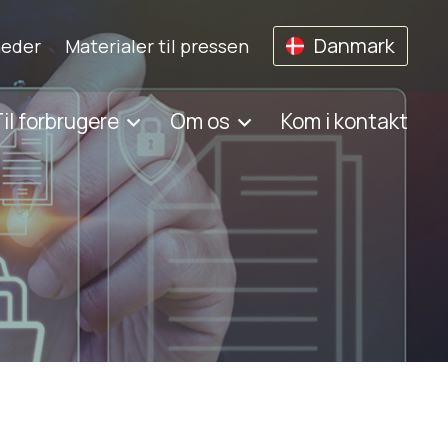
Danmark
eder
Materialer til pressen
il forbrugere
Om os
Kom i kontakt