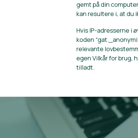
gemt på din computer,
kan resultere i, at d
Hvis IP-adresserne i 
koden “gat._anonymiz
relevante lovbestemme
egen Vilkår for brug, 
tilladt.