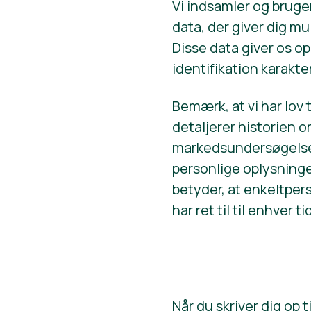
Vi indsamler og bruge
data, der giver dig mu
Disse data giver os o
identifikation karakter
Bemærk, at vi har lov t
detaljerer historien 
markedsundersøgelser 
personlige oplysninge
betyder, at enkeltper
har ret til til enhver 
Når du skriver dig op 