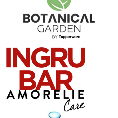
Lehdistön materiaalit