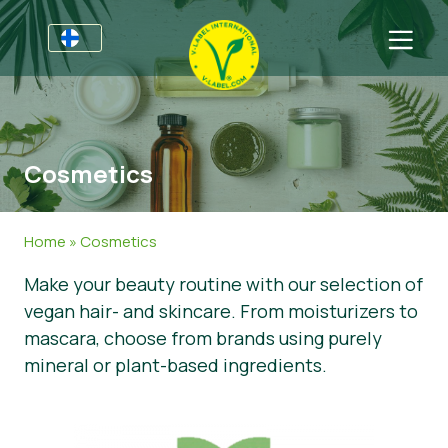
Yrityksille
Tietoa yrityksille
Sektorit
Cosmetics
V-Label Webinars
Yleistä Tietoa
FAQ
Hyödyistä
Ruoka
Kuluttajille
Home
»
Cosmetics
Resources
Kosmetiikka & Siivousaineet
Yleistä Tietoa
Meistä
Make your beauty routine with our selection of
vegan hair- and skincare. From moisturizers to
Sertifioi tuotteesi tai palvelusi
Muut Tuotteet
Meistä
Ota yhteyttä
mascara, choose from brands using purely
Sertifioi tuotteesi tai palvelusi
mineral or plant-based ingredients.
Uutiset
Asiakkaiden kirjautuminen