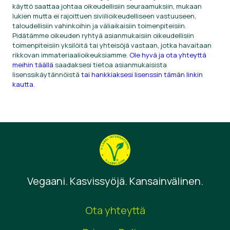
käyttö saattaa johtaa oikeudellisiin seuraamuksiin, mukaan
lukien mutta ei rajoittuen siviilioikeudelliseen vastuuseen,
taloudellisiin vahinkoihin ja väliaikaisiin toimenpiteisiin.
Pidätämme oikeuden ryhtyä asianmukaisiin oikeudellisiin
toimenpiteisiin yksilöitä tai yhteisöjä vastaan, jotka havaitaan
rikkovan immateriaalioikeuksiamme.
Ole hyvä ja ota yhteyttä
meihin täällä
saadaksesi tietoa asianmukaisista
lisenssikäytännöistä
tai hankkiaksesi lisenssin tämän linkin
kautta
.
Vegaani. Kasvissyöjä. Kansainvälinen.
Ota yhteyttä