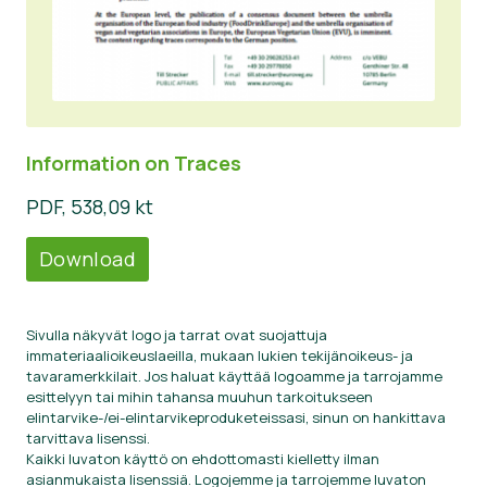
Information on Traces
PDF, 538,09 kt
Download
Sivulla näkyvät logo ja tarrat ovat suojattuja
immateriaalioikeuslaeilla, mukaan lukien tekijänoikeus- ja
tavaramerkkilait. Jos haluat käyttää logoamme ja tarrojamme
esittelyyn tai mihin tahansa muuhun tarkoitukseen
elintarvike-/ei-elintarvikeproduketeissasi, sinun on hankittava
tarvittava lisenssi.
Kaikki luvaton käyttö on ehdottomasti kielletty ilman
asianmukaista lisenssiä. Logojemme ja tarrojemme luvaton