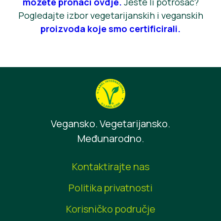
možete pronaći ovdje.
Jeste li potrošač?
Pogledajte izbor vegetarijanskih i veganskih
proizvoda koje smo certificirali.
Vegansko. Vegetarijansko.
Međunarodno.
Kontaktirajte nas
Politika privatnosti
Korisničko područje