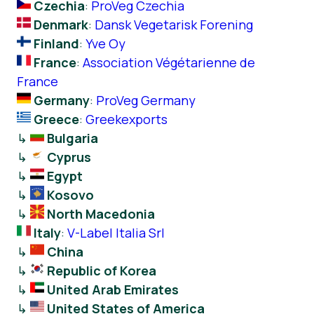
Czechia
:
ProVeg Czechia
Denmark
:
Dansk Vegetarisk Forening
Finland
:
Yve Oy
France
:
Association Végétarienne de
France
Germany
:
ProVeg Germany
Greece
:
Greekexports
↳
Bulgaria
↳
Cyprus
↳
Egypt
↳
Kosovo
↳
North Macedonia
Italy
:
V-Label Italia Srl
↳
China
↳
Republic of Korea
↳
United Arab Emirates
↳
United States of America