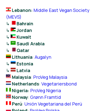
Lebanon:
Middle East Vegan Society
(MEVS)
↳
Bahrain
↳
Jordan
↳
Kuwait
↳
Saudi Arabia
↳
Qatar
Lithuania
:
Augalyn
↳
Estonia
↳
Latvia
Malaysia
:
ProVeg Malaysia
Netherlands
:
Vegetariersbond
Nigeria:
ProVeg Nigeria
Norway
:
Grønn Framtid
Perú
:
Unión Vegetariana del Perú
Poland
:
ProVeg Polska