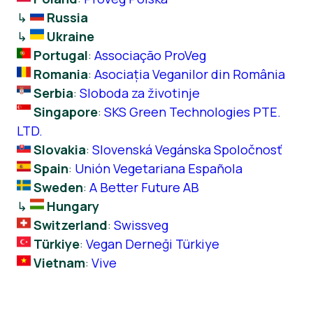
↳
Russia
↳
Ukraine
Portugal
:
Associação ProVeg
Romania
:
Asociația Veganilor din România
Serbia
:
Sloboda za životinje
Singapore
:
SKS Green Technologies PTE.
LTD.
Slovakia
:
Slovenská Vegánska Spoločnosť
Spain
:
Unión Vegetariana Española
Sweden
:
A Better Future AB
↳
Hungary
Switzerland
:
Swissveg
Türkiye
:
Vegan Derneği Türkiye
Vietnam
:
Vive