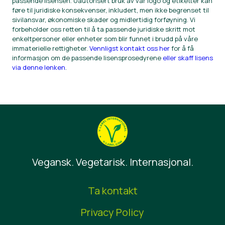
passende lisensen. Uautorisert bruk av vår logo og etiketter kan
føre til juridiske konsekvenser, inkludert, men ikke begrenset til
sivilansvar, økonomiske skader og midlertidig forføyning. Vi
forbeholder oss retten til å ta passende juridiske skritt mot
enkeltpersoner eller enheter som blir funnet i brudd på våre
immaterielle rettigheter.
Vennligst kontakt oss her
for å få
informasjon om de passende lisensprosedyrene
eller skaff lisens
via denne lenken
.
Vegansk. Vegetarisk. Internasjonal.
Ta kontakt
Privacy Policy