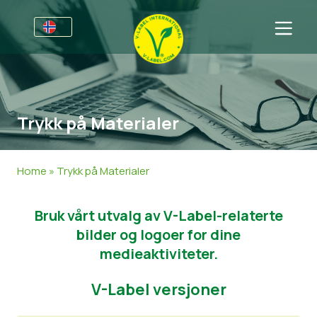
For bedrifter
Informasjon for produsenter
Sektorer
Trykk på Materialer
V-Label Webinars
Generell Informasjon
FAQ
Fordeler
Mat
For forbrukere
Home
»
Trykk på Materialer
V-Label Criteria
Kosmetikk og rengjøringsmidler
Generell Informasjon
Om oss
Bruk vårt utvalg av V-Label-relaterte
Resources
Andre Produkter
Sertifiserte Produkter
About Us
Ta kontakt
bilder og logoer for dine
Bli sertifisert
Bli sertifisert
medieaktiviteter.
Rapporter misbruk
V-Label versjoner
Customer area