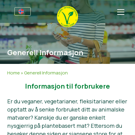
For bedrifter
Informasjon for produsenter
Sektorer
Generell Informasjon
V-Label Webinars
Generell Informasjon
FAQ
Fordeler
Mat
For forbrukere
Home
»
Generell Informasjon
V-Label Criteria
Kosmetikk og rengjøringsmidler
Generell Informasjon
Om oss
Informasjon til forbrukere
Resources
Andre Produkter
Sertifiserte Produkter
About Us
Ta kontakt
Er du veganer, vegetarianer, fleksitarianer eller
Bli sertifisert
Bli sertifisert
opptatt av å senke forbruket ditt av animalske
matvarer? Kanskje du er ganske enkelt
Rapporter misbruk
nysgjerrig på plantebasert mat? Ettersom du
Customer area
besøker denne siden er sjansene store for at