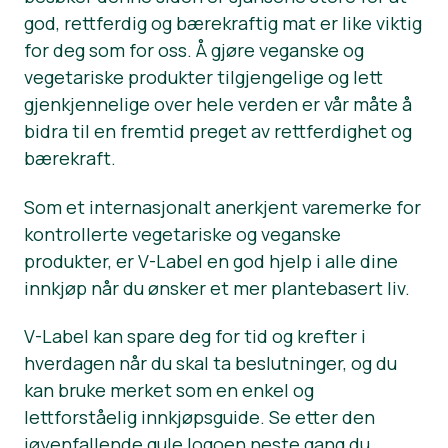
god, rettferdig og bærekraftig mat er like viktig
Nyheter
for deg som for oss. Å gjøre veganske og
vegetariske produkter tilgjengelige og lett
Trykk på Materialer
gjenkjennelige over hele verden er vår måte å
bidra til en fremtid preget av rettferdighet og
bærekraft.
Som et internasjonalt anerkjent varemerke for
kontrollerte vegetariske og veganske
produkter, er V-Label en god hjelp i alle dine
innkjøp når du ønsker et mer plantebasert liv.
V-Label kan spare deg for tid og krefter i
hverdagen når du skal ta beslutninger, og du
kan bruke merket som en enkel og
lettforståelig innkjøpsguide. Se etter den
iøyenfallende gule logoen neste gang du