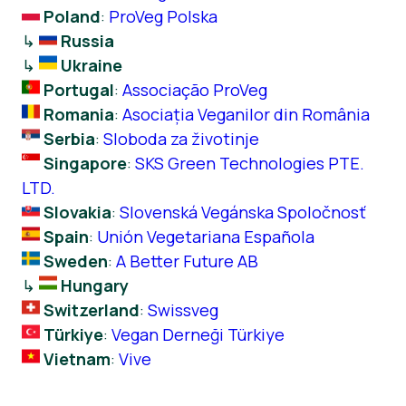
Poland
:
ProVeg Polska
↳
Russia
↳
Ukraine
Portugal
:
Associação ProVeg
Romania
:
Asociația Veganilor din România
Serbia
:
Sloboda za životinje
Singapore
:
SKS Green Technologies PTE.
LTD.
Slovakia
:
Slovenská Vegánska Spoločnosť
Spain
:
Unión Vegetariana Española
Sweden
:
A Better Future AB
↳
Hungary
Switzerland
:
Swissveg
Türkiye
:
Vegan Derneği Türkiye
Vietnam
:
Vive