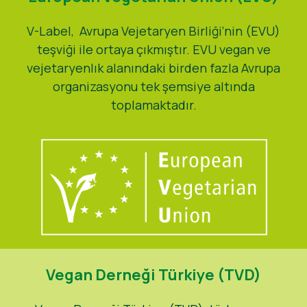
Haberler
V-Label, Avrupa Vejetaryen Birliği’nin (EVU)
teşviği ile ortaya çıkmıştır. EVU vegan ve
Basın Materyalleri
vejetaryenlık alanındaki birden fazla Avrupa
organizasyonu tek şemsiye altında
toplamaktadır.
Vegan Derneği Türkiye (TVD)