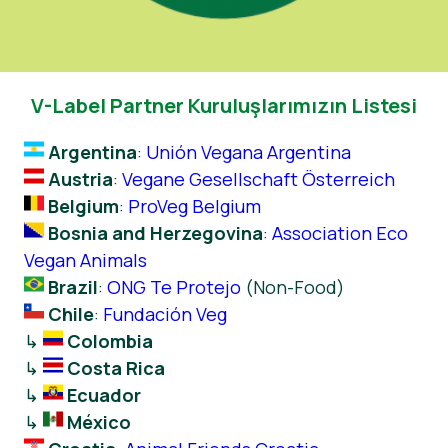
V-Label Partner Kuruluşlarımızın Listesi
Argentina
:
Unión Vegana Argentina
Austria
:
Vegane Gesellschaft Österreich
Belgium
:
ProVeg Belgium
Bosnia and Herzegovina
:
Association Eco
Vegan Animals
Brazil
:
ONG Te Protejo
(Non-Food)
Chile
:
Fundación Veg
↳
Colombia
↳
Costa Rica
↳
Ecuador
↳
México