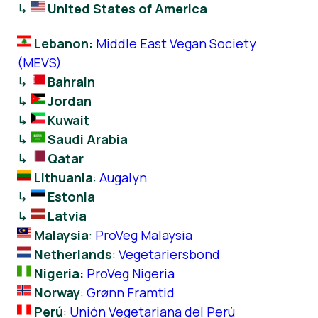
↳
United States of America
Lebanon:
Middle East Vegan Society
(MEVS)
↳
Bahrain
↳
Jordan
↳
Kuwait
↳
Saudi Arabia
↳
Qatar
Lithuania
:
Augalyn
↳
Estonia
↳
Latvia
Malaysia
:
ProVeg Malaysia
Netherlands
:
Vegetariersbond
Nigeria:
ProVeg Nigeria
Norway
:
Grønn Framtid
Perú
:
Unión Vegetariana del Perú