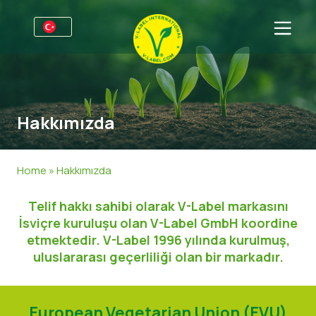
Firmalar için
Üreticiler için bilgiler
Sektörler
Hakkımızda
V-Label Webinars
Genel Bilgi
SSS
Avantajlar
Gıda
Tüketiciler için
Home
»
Hakkımızda
V-Label Kriterleri
Kozmetik & Temizlik ürünleri
Genel Bilgi
Hakkımızda
Telif hakkı sahibi olarak V-Label markasını
Resources
Gıda Dışında
Sertifikalı Ürünler
Hakkımızda
İletişime geçin
İsviçre kuruluşu olan V-Label GmbH koordine
etmektedir. V-Label 1996 yılında kurulmuş,
V-Label Lisans’ı Edinin
Gastronomi
V-Label Lisans’ı Edinin
uluslararası geçerliliği olan bir markadır.
Kötüye kullanımları bildirin
Müşteri bölümü
European Vegetarian Union (EVU)