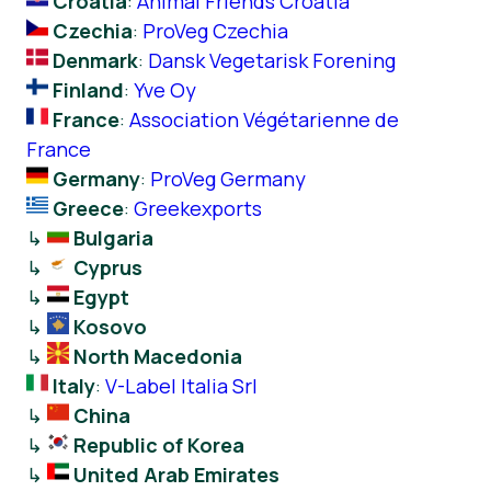
Croatia
:
Animal Friends Croatia
Czechia
:
ProVeg Czechia
Denmark
:
Dansk Vegetarisk Forening
Finland
:
Yve Oy
France
:
Association Végétarienne de
France
Germany
:
ProVeg Germany
Greece
:
Greekexports
↳
Bulgaria
↳
Cyprus
↳
Egypt
↳
Kosovo
↳
North Macedonia
Italy
:
V-Label Italia Srl
↳
China
↳
Republic of Korea
↳
United Arab Emirates