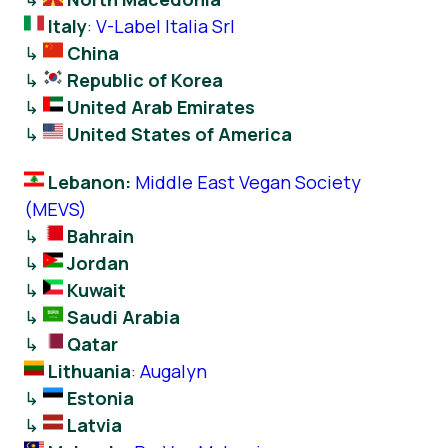
Italy
:
V-Label Italia Srl
↳
China
↳
Republic of Korea
↳
United Arab Emirates
↳
United States of America
Lebanon:
Middle East Vegan Society
(MEVS)
↳
Bahrain
↳
Jordan
↳
Kuwait
↳
Saudi Arabia
↳
Qatar
Lithuania
:
Augalyn
↳
Estonia
↳
Latvia