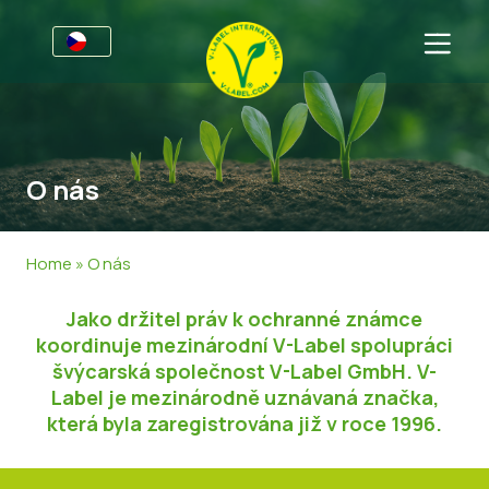
Pro podniky
Informace pro výrobce
Sektory
O nás
Retail privátní značky
Obecné Informace
ČKD
V-Label Webinars
Jídlo
Pro spotřebitele
Home
»
O nás
Výhody
Kosmetika & Čistící Prostředky
Obecná Informace
O nás
Jako držitel práv k ochranné známce
Kritéria pro V-Label
Nepotravinářské produkty
Certifikované Produkty
O nás
Spojte se s námi
koordinuje mezinárodní V-Label spolupráci
švýcarská společnost V-Label GmbH. V-
Resources
Získejte V-Label
Label je mezinárodně uznávaná značka,
která byla zaregistrována již v roce 1996.
Získejte V-Label
Nahlašte nesprávné užití
Pro zákazníky