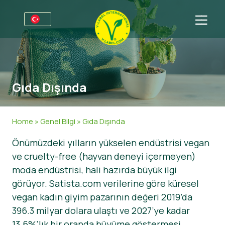
Firmalar için
Üreticiler için bilgiler
Sektörler
Gıda Dışında
V-Label Webinars
Genel Bilgi
SSS
Avantajlar
Gıda
Tüketiciler için
Home
»
Genel Bilgi
»
Gıda Dışında
V-Label Kriterleri
Kozmetik & Temizlik ürünleri
Genel Bilgi
Hakkımızda
Önümüzdeki yılların yükselen endüstrisi vegan
ve cruelty-free (hayvan deneyi içermeyen)
Resources
Gıda Dışında
Sertifikalı Ürünler
Hakkımızda
İletişime geçin
moda endüstrisi, hali hazırda büyük ilgi
V-Label Lisans’ı Edinin
Gastronomi
V-Label Lisans’ı Edinin
görüyor. Satista.com verilerine göre küresel
vegan kadın giyim pazarının değeri 2019’da
Kötüye kullanımları bildirin
396.3 milyar dolara ulaştı ve 2027’ye kadar
Müşteri bölümü
13.6%’lık bir oranda büyüme göstermesi