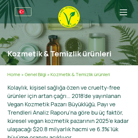
Firmalar için
Üreticiler için bilgiler
Sektörler
Kozmetik & Temizlik ürünleri
V-Label Webinars
Genel Bilgi
SSS
Avantajlar
Gıda
Tüketiciler için
Home
»
Genel Bilgi
»
Kozmetik & Temizlik ürünleri
V-Label Kriterleri
Kozmetik & Temizlik ürünleri
Genel Bilgi
Hakkımızda
Kolaylık, kişisel sağlığa özen ve cruelty-free
ürünler için artan çağrı… 2018’de yayınlanan
Resources
Gıda Dışında
Sertifikalı Ürünler
Hakkımızda
İletişime geçin
Vegan Kozmetik Pazarı Büyüklüğü, Payı ve
V-Label Lisans’ı Edinin
Gastronomi
V-Label Lisans’ı Edinin
Trendleri Analiz Raporu’na göre bu üç faktör,
küresel vegan kozmetik pazarının 2025’e kadar
Kötüye kullanımları bildirin
ulaşacağı $20.8 milyarlık hacmi ve 6.3%’lük
Müşteri bölümü
büyüme oranını açıklıyor.