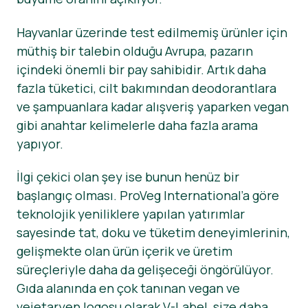
Haberler
Hayvanlar üzerinde test edilmemiş ürünler için
müthiş bir talebin olduğu Avrupa, pazarın
Basın Materyalleri
içindeki önemli bir pay sahibidir. Artık daha
fazla tüketici, cilt bakımından deodorantlara
ve şampuanlara kadar alışveriş yaparken vegan
gibi anahtar kelimelerle daha fazla arama
yapıyor.
İlgi çekici olan şey ise bunun henüz bir
başlangıç olması. ProVeg International’a göre
teknolojik yeniliklere yapılan yatırımlar
sayesinde tat, doku ve tüketim deneyimlerinin,
gelişmekte olan ürün içerik ve üretim
süreçleriyle daha da gelişeceği öngörülüyor.
Gıda alanında en çok tanınan vegan ve
vejetaryen logosu olarak V-Label, size daha