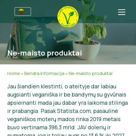
Verslams
Informacija gamintojams
Sritys
Ne-maisto produktai
V-Label webinarai
Bendra informacija
D.U.K.
Naudos
Maistas
Vartotojams
Home
»
Bendra informacija
»
Ne-maisto produktai
V-Label kriterijai
Kosmetika ir valymo priemonės
Bendra informacija
Apie Mus
Jau šiandien klestinti, o ateityje dar labiau
augsianti veganiška ir be bandymų su gyvūnais
Ištekliai
Ne-maisto produktai
Susisiekite
apsieinanti mada jau dabar yra laikoma stilinga
Gaukite sertifikatą
Gastronomija
Gaukite sertifikatą
ir prabangia. Pasak Statista.com, pasaulinė
veganiškos moterų mados rinka 2019 metais
Praneškite apie netinkamą naudojimą
buvo vertinama 396,3 mrld. JAV dolerių ir
Naujienos
numatoma, jog ir toliau augs po 13,6 % iki 2027.