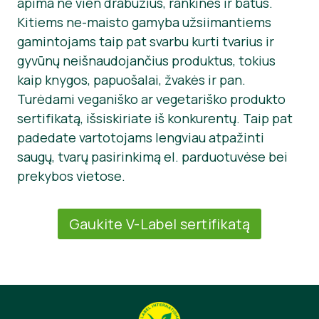
apima ne vien drabužius, rankines ir batus.
Kitiems ne-maisto gamyba užsiimantiems
gamintojams taip pat svarbu kurti tvarius ir
gyvūnų neišnaudojančius produktus, tokius
kaip knygos, papuošalai, žvakės ir pan.
Turėdami veganiško ar vegetariško produkto
sertifikatą, išsiskiriate iš konkurentų. Taip pat
padedate vartotojams lengviau atpažinti
saugų, tvarų pasirinkimą el. parduotuvėse bei
prekybos vietose.
Gaukite V-Label sertifikatą