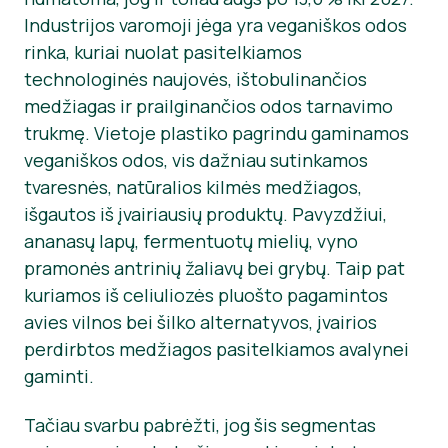
Industrijos varomoji jėga yra veganiškos odos
Informacija Spaudai
rinka, kuriai nuolat pasitelkiamos
technologinės naujovės, ištobulinančios
medžiagas ir prailginančios odos tarnavimo
trukmę. Vietoje plastiko pagrindu gaminamos
veganiškos odos, vis dažniau sutinkamos
tvaresnės, natūralios kilmės medžiagos,
išgautos iš įvairiausių produktų. Pavyzdžiui,
ananasų lapų, fermentuotų mielių, vyno
pramonės antrinių žaliavų bei grybų. Taip pat
kuriamos iš celiuliozės pluošto pagamintos
avies vilnos bei šilko alternatyvos, įvairios
perdirbtos medžiagos pasitelkiamos avalynei
gaminti.
Tačiau svarbu pabrėžti, jog šis segmentas