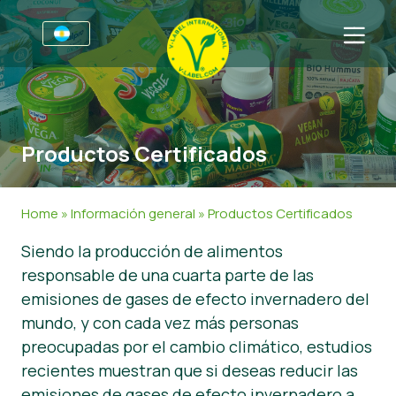
Por negocios
Información para productores
Sectores
Productos Certificados
V-Label Webinars
Información general
FAQ
Beneficios
Alimentación
Para las consumidores
Home
»
Información general
»
Productos Certificados
Resources
Cosméticos y productos de limpieza
Información general
Sobre nosotros
Siendo la producción de alimentos
responsable de una cuarta parte de las
Certifique con V-Label
No Alimentos
Productos Certificados
Contacto
emisiones de gases de efecto invernadero del
Gastronomía
Certifique con V-Label
mundo, y con cada vez más personas
preocupadas por el cambio climático, estudios
Informar de un mal uso
recientes muestran que si deseas reducir las
Noticias
emisiones de gases de efecto invernadero a