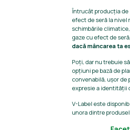
Întrucât producția de
efect de seră la nivel
schimbările climatice,
gaze cu efect de seră,
dacă mâncarea ta es
Poți, dar nu trebuie s
opțiuni pe bază de pl
convenabilă, ușor de p
expresie a identității 
V-Label este disponibi
unora dintre produsele
Faceț