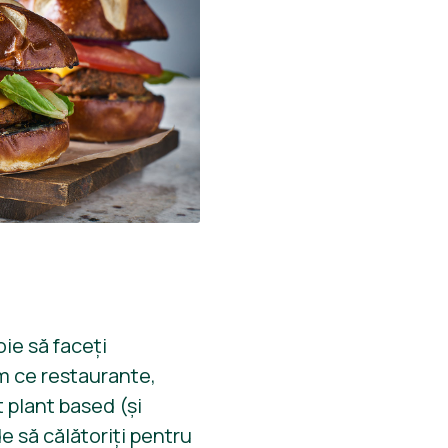
voie să faceți
m ce restaurante,
t plant based (și
e să călătoriți pentru