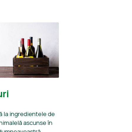
ri
jă la ingredientele de
animalelă ascunse în
 dumneavoastră