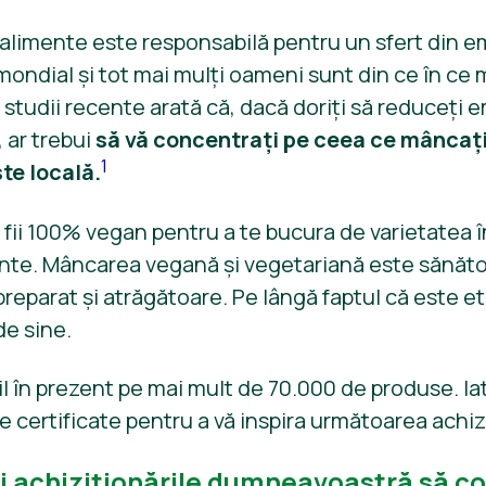
 alimente este responsabilă pentru un sfert din em
 mondial și tot mai mulți oameni sunt din ce în ce
 studii recente arată că, dacă doriți să reduceți 
 ar trebui
să vă concentrați pe ceea ce mâncaț
1
te locală.
ă fii 100% vegan pentru a te bucura de varietatea 
ante. Mâncarea vegană și vegetariană este sănăto
reparat și atrăgătoare. Pe lângă faptul că este eti
de sine.
l în prezent pe mai mult de 70.000 de produse. Iat
 certificate pentru a vă inspira următoarea achizi
i achiziționările dumneavoastră să c