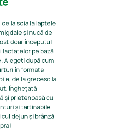
te
de la soia la laptele
 migdale și nucă de
fost doar începutul
i lactatelor pe bază
e. Alegeți după cum
aurturi în formate
le, de la grecesc la
ut. Înghețată
ă și prietenoasă cu
nturi și tartinabile
icul dejun și brânză
pra!