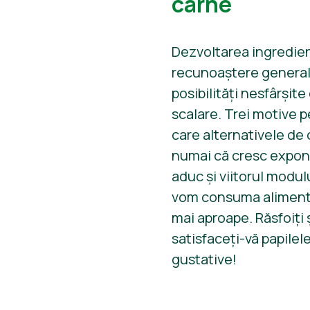
carne
Dezvoltarea ingredien
recunoaștere general
posibilități nesfârșite
scalare. Trei motive 
care alternativele de
numai că cresc expone
aduc și viitorul modul
vom consuma aliment
mai aproape. Răsfoiți 
satisfaceți-vă papilel
gustative!