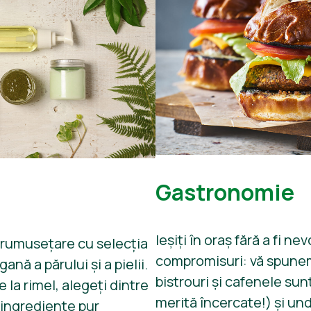
Gastronomie
Ieșiți în oraș fără a fi ne
nfrumusețare cu selecția
compromisuri: vă spune
ană a părului și a pielii.
bistrouri și cafenele sun
 la rimel, alegeți dintre
merită încercate!) și und
 ingrediente pur