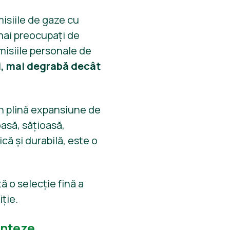
isiile de gaze cu
 mai preocupați de
emisiile personale de
i, mai degrabă decât
în plină expansiune de
asă, sățioasă,
că și durabilă, este o
ă o selecție fină a
ție.
onteze