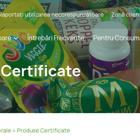
Raportați utilizarea necorespunzătoare
Zonă clien
oare
Întrebări Frecvente
Pentru Consum
Certificate
erale
»
Produse Certificate