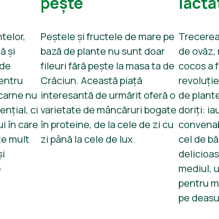
pește
lacta
telor,
Peștele și fructele de mare pe
Trecerea 
ă și
bază de plante nu sunt doar
de ovăz,
 de
fileuri fără pește la masa ta de
cocos a 
pentru
Crăciun. Această piață
revoluție
 carne nu
interesantă de urmărit oferă o
de plant
nțial, ci
varietate de mâncăruri bogate
doriți: i
ui în care
în proteine, de la cele de zi cu
convenabi
e mult
zi până la cele de lux.
cel de bă
și
delicioas
e
mediul, u
pentru m
pe deasu