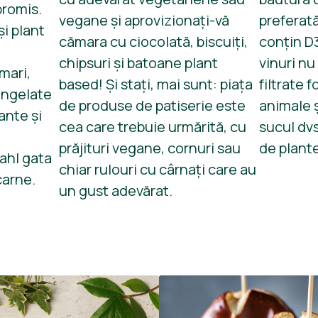
promis.
vegane și aprovizionați-vă
preferată
i plant
cămara cu ciocolată, biscuiți,
conțin D
chipsuri și batoane plant
vinuri nu
 mari,
based! Și stați, mai sunt: piața
filtrate 
ongelate
de produse de patiserie este
animale ș
ante și
cea care trebuie urmărită, cu
sucul dv
prăjituri vegane, cornuri sau
de plante
dahl gata
chiar rulouri cu cârnați care au
 carne.
un gust adevărat.