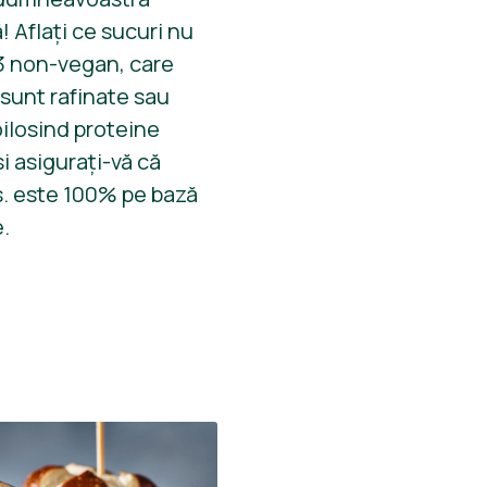
! Aflați ce sucuri nu
3 non-vegan, care
 sunt rafinate sau
foilosind proteine
i asigurați-vă că
s. este 100% pe bază
.