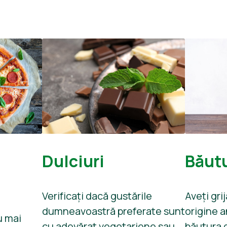
Dulciuri
Băutu
Verificați dacă gustările
Aveți gri
dumneavoastră preferate sunt
origine 
u mai
cu adevărat vegetariene sau
băutura