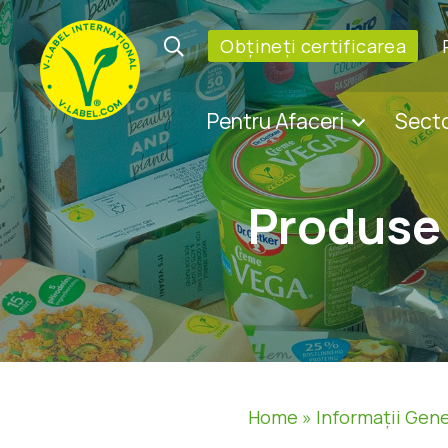
Obțineți certificarea
Pentru Afaceri
Sect
Produse 
Home
»
Informații Gen