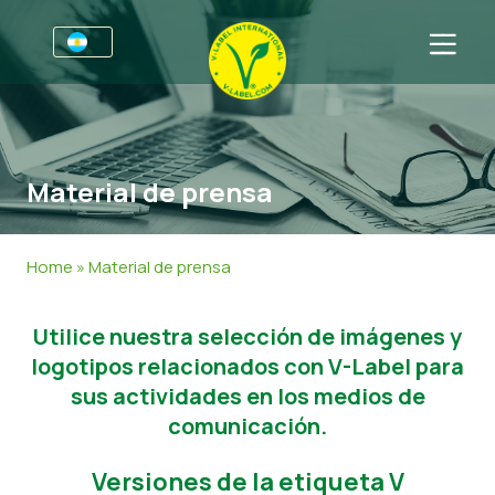
Por negocios
Información para productores
Sectores
Material de prensa
V-Label Webinars
Información general
FAQ
Beneficios
Alimentación
Para las consumidores
Home
»
Material de prensa
Resources
Cosméticos y productos de limpieza
Información general
Sobre nosotros
Utilice nuestra selección de imágenes y
Certifique con V-Label
No Alimentos
Productos Certificados
Contacto
logotipos relacionados con V-Label para
Gastronomía
Certifique con V-Label
sus actividades en los medios de
comunicación.
Informar de un mal uso
Versiones de la etiqueta V
Noticias