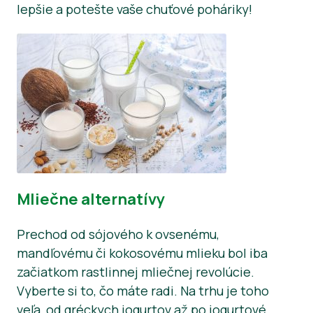
lepšie a potešte vaše chuťové poháriky!
Mliečne alternatívy
Prechod od sójového k ovsenému,
mandľovému či kokosovému mlieku bol iba
začiatkom rastlinnej mliečnej revolúcie.
Vyberte si to, čo máte radi. Na trhu je toho
veľa, od gréckych jogurtov až po jogurtové