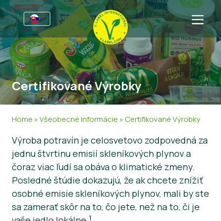
Pre podniky
Informácie pre výrobcov
Sektory
Certifikované Výrobky
V-Label Webinars
Všeobecné Informácie
FAQ
Výhody
Potraviny
Pre spotrebiteľov
Home
»
Všeobecné Informácie
»
Certifikované Výrobky
Kritériá pridelenia licencie V-Label
Kozmetika a čistiace prostriedky
Všeobecné Informácie
O nás
Výroba potravín je celosvetovo zodpovedná za
jednu štvrtinu emisií skleníkových plynov a
Resources
Nepotravinové Výrobky
Certifikované Výrobky
O nás
Kontaktujte nás
čoraz viac ľudí sa obáva o klimatické zmeny.
Získajte certifikát V-Label
Získajte certifikát V-Label
Posledné štúdie dokazujú, že ak chcete znížiť
osobné emisie skleníkových plynov, mali by ste
Nahláste nám podozrivý V-Label
sa zamerať skôr na to, čo jete, než na to, či je
Pre zákazníkov
1
vaše jedlo lokálne.