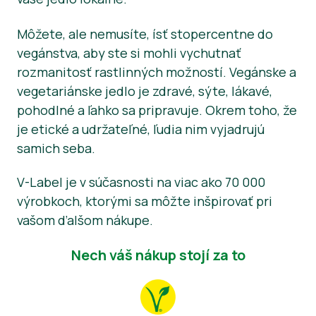
Správy
Môžete, ale nemusíte, ísť stopercentne do
vegánstva, aby ste si mohli vychutnať
Tlačové materiály
rozmanitosť rastlinných možností. Vegánske a
vegetariánske jedlo je zdravé, sýte, lákavé,
pohodlné a ľahko sa pripravuje. Okrem toho, že
je etické a udržateľné, ľudia nim vyjadrujú
samich seba.
V-Label je v súčasnosti na viac ako 70 000
výrobkoch, ktorými sa môžte inšpirovať pri
vašom ďalšom nákupe.
Nech váš nákup stojí za to