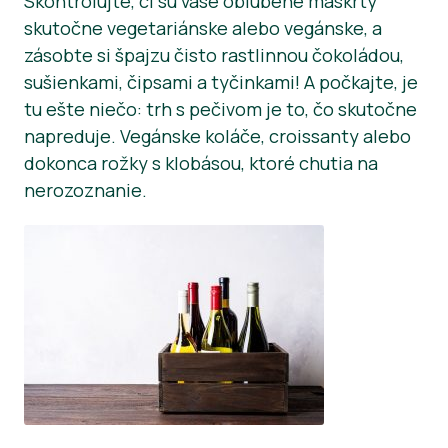
Skontrolujte, či sú vaše obľúbené maškrty
skutočne vegetariánske alebo vegánske, a
zásobte si špajzu čisto rastlinnou čokoládou,
sušienkami, čipsami a tyčinkami! A počkajte, je
tu ešte niečo: trh s pečivom je to, čo skutočne
napreduje. Vegánske koláče, croissanty alebo
dokonca rožky s klobásou, ktoré chutia na
nerozoznanie.