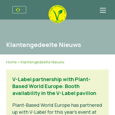
Para empresas
Informações para produtores
Setores
Klantengedeelte Nieuws
V-Label Webinars
Informação Geral
FAQ
Vantagens
Comida
Para consumidores
Home
»
Klantengedeelte Nieuws
Critérios para a V-Label
Cosméticos e Agentes de limpeza
Informação Geral
Sobre Nós
V-Label partnership with Plant-
Recursos
Produtos Não Alimentares
Entre em contacto
Based World Europe: Booth
Obtenha o selo V-Label
Gastronomia
Obtenha o selo V-Label
availability in the V-Label pavilion
Denunciar um uso indevido
Plant-Based World Europe has partnered
up with V-Label for this year’s event at
Notícias