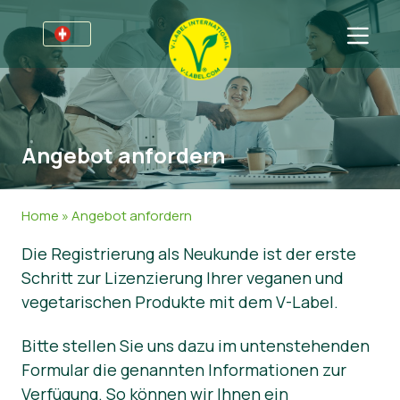
Für Unternehmen
Informationen für Unternehmen
Bereiche
Angebot anfordern
Detailhandel und Eigenmarken
Allgemeine Informationen
FAQ
V-Label Webinars
Lebensmittel
Für Konsumenten
Home
»
Angebot anfordern
Vorteile
Kosmetik & Reinigungsmittel
Allgemeine Informationen
Über uns
Die Registrierung als Neukunde ist der erste
Schritt zur Lizenzierung Ihrer veganen und
Kriterien des V-Labels
Non-Food
Zertifizierte Produkte
Über uns
Kontakt
vegetarischen Produkte mit dem V-Label.
Resources
Gastronomie
Angebot anfordern
Bitte stellen Sie uns dazu im untenstehenden
Angebot anfordern
Missbrauch melden
Formular die genannten Informationen zur
Nachrichten
Verfügung. So können wir Ihnen ein