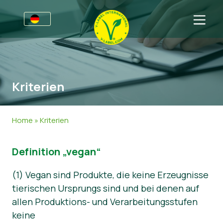
Awards
Für Unternehmen
Kriterien
V-Label für Unternehmen
Für Konsumenten
Vorteile
V-Label für Konsumenten
Kategorien
Home
»
Kriterien
Kriterien
Lizenzierte Produkte
Allgemeine Informationen
FAQ
Definition „vegan“
Angebot anfordern
Lebensmittel
Über uns
Audits
Kosmetik und Drogerie
Angebot anfordern
(1) Vegan sind Produkte, die keine Erzeugnisse
tierischen Ursprungs sind und bei denen auf
Webinare
Non-Food
Kundenbereich
allen Produktions- und Verarbeitungsstufen
keine
Druckprodukte
Presse