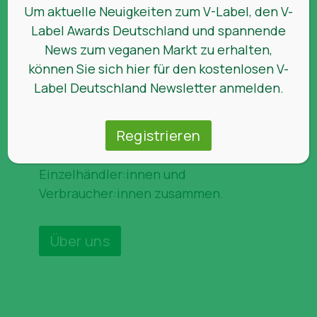
Kennzeichnung von Produkten. Mit
Um aktuelle Neuigkeiten zum V-Label, den V-
dem Engagement von Expert:innen
Label Awards Deutschland und spannende
aus den Bereichen
News zum veganen Markt zu erhalten,
Qualitätsmanagement,
können Sie sich hier für den kostenlosen V-
Lebensmitteltechnologie, Chemie,
Label Deutschland Newsletter anmelden.
Kosmetologie und Marketing sind wir
Vorreiter einer weltweiten
Registrieren
Bewegung. Als solche arbeiten wir
mit Unternehmen,
Einzelhändler:innen und
Verbraucher:innen zusammen.
Über uns