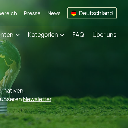
Deutschland
ereich
Presse
News
enten
Kategorien
FAQ
Über uns
ernativen,
r unseren
Newsletter
.