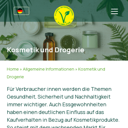
Awards
Für Unternehmen
Kosmetik und Drogerie
V-Label für Unternehmen
Für Konsumenten
Vorteile
V-Label für Konsumenten
Kategorien
Home
»
Allgemeine Informationen
»
Kosmetik und
Kriterien
Lizenzierte Produkte
Allgemeine Informationen
FAQ
Drogerie
Angebot anfordern
Lebensmittel
Über uns
Für Verbraucher:innen werden die Themen
Gesundheit, Sicherheit und Nachhaltigkeit
Audits
Kosmetik und Drogerie
Angebot anfordern
immer wichtiger. Auch Essgewohnheiten
Webinare
Non-Food
Kundenbereich
haben einen deutlichen Einfluss auf das
Kaufverhalten in Bezug auf Kosmetikprodukte.
Druckprodukte
Presse
So steigt mit dem wachsenden Markt für