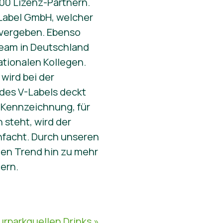
500 Lizenz-Partnern.
-Label GmbH, welcher
u vergeben. Ebenso
Team in Deutschland
tionalen Kollegen.
wird bei der
des V-Labels deckt
n Kennzeichnung, für
 steht, wird der
nfacht. Durch unseren
den Trend hin zu mehr
ern.
urparkquellen Drinks »