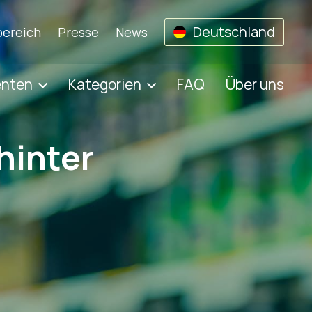
Deutschland
ereich
Presse
News
enten
Kategorien
FAQ
Über uns
hinter