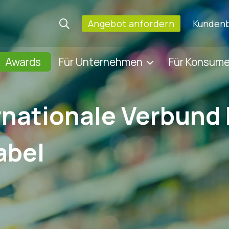
Angebot anfordern
Kundenb
Awards
Für Unternehmen
Für Konsum
rnationale Verbund 
abel