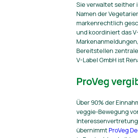
Sie verwaltet seither
Namen der Vegetarier
markenrechtlich gesc
und koordiniert das V
Markenanmeldungen, 
Bereitstellen zentral
V-Label GmbH ist Rena
ProVeg vergi
Über 90% der Einnahm
veggie-Bewegung vor 
Interessenvertretung
übernimmt
ProVeg De