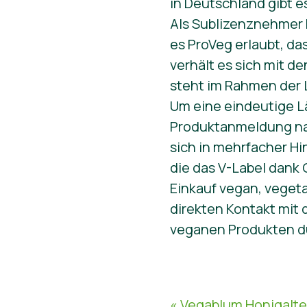
in Deutschland gibt e
Als Sublizenznehmer 
es ProVeg erlaubt, da
verhält es sich mit 
steht im Rahmen der 
Um eine eindeutige L
Produktanmeldung na
sich in mehrfacher Hi
die das V-Label dank
Einkauf vegan, veget
direkten Kontakt mit
veganen Produkten du
« Vegablum Honigalter