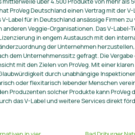
s mittlerweile über 4.500 Produkte von mehr als 
hat ProVeg Deutschland einen Vertrag mit der V
s V-Label für in Deutschland ansässige Firmen z
den anderen Veggie-Organisationen. Das V-Label-
Lizenzierung in engem Austausch mit den interna
änderzuordnung der Unternehmen herzustellen, 
ch dem Unternehmenssitz gefragt. Die Vergabe 
nsicht mit den Zielen von ProVeg. Mit einer klare
 Glaubwürdigkeit durch unabhängige Inspektionen
arisch oder flexitarisch lebender Menschen verei
 den Produzenten solcher Produkte kann ProVeg 
rch das V-Label und weitere Services direkt förd
nativen in vier
Bad Driburger Nat