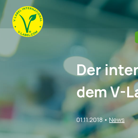
Der inte
dem V-L
01.11.2018
•
News