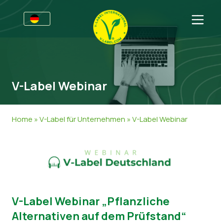
Awards
Für Unternehmen
V-Label Webinar
V-Label für Unternehmen
Für Konsumenten
Vorteile
V-Label für Konsumenten
Kategorien
Home
»
V-Label für Unternehmen
»
V-Label Webinar
Kriterien
Lizenzierte Produkte
Allgemeine Informationen
FAQ
Angebot anfordern
Lebensmittel
Über uns
Audits
Kosmetik und Drogerie
Angebot anfordern
Webinare
Non-Food
Kundenbereich
V-Label Webinar
„
Pflanzliche
Druckprodukte
Presse
Alternativen auf dem Prüfstand“