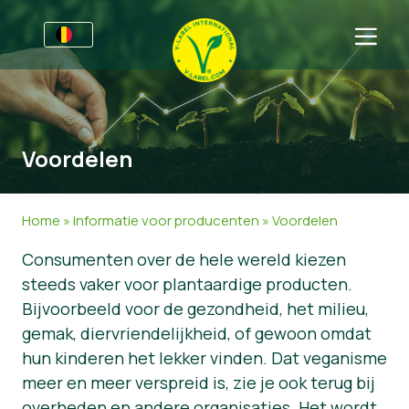
Voor bedrijven
Informatie voor producenten
Sectoren
Voordelen
V-Label Style Guide
Algemene Informatie
FAQ
Retail & Huismerken
Levensmiddelen
Voor consumenten
Home
»
Informatie voor producenten
»
Voordelen
V-Label Webinars
Cosmetica & Schoonmaakmiddelen
Algemene Informatie
Over ons
Consumenten over de hele wereld kiezen
steeds vaker voor plantaardige producten.
Voordelen
Gastronomie
Gecertificeerde Producten
Neem contact op.
Bijvoorbeeld voor de gezondheid, het milieu,
Criteria van het V-Label
Vraag het V-Label aan
gemak, diervriendelijkheid, of gewoon omdat
hun kinderen het lekker vinden. Dat veganisme
Resources
Onterecht gebruik melden
meer en meer verspreid is, zie je ook terug bij
Vraag het V-Label aan
Klantomgeving
overheden en andere organisaties. Het wordt