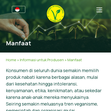
Untuk Bisnis
Informasi untuk Produsen
Sektor
Manfaat
V-Label Style Guide
Informasi Umum
Tanya Jawab
Grosir
Makanan
Untuk Konsumen
Home
»
Informasi untuk Produsen
»
Manfaat
Webinar V-Label
Kosmetik & Agen Pembersih
Informasi Umum
Tentang Kami
Konsumen di seluruh dunia semakin memilih
produk nabati karena berbagai alasan, mulai
Manfaat
Non-Makanan
Hubungi kami
dari kesehatan hingga intoleransi,
Criteria for the V-Label
Gastronomi
Dapatkan sertifikasi
kenyamanan, etika, kenikmatan, atau sekedar
karena anak-anak mereka menyukainya.
Wawasan
Area Konsumen
Seiring semakin meluasnya tren veganisme,
Dapatkan sertifikasi
Laporkan Penyalahgunaan
pemerintah dan organisasi mulai