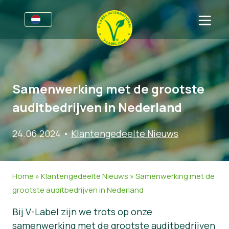
Voor bedrijven
Informatie voor producenten
Sectoren
Samenwerking met de grootste
V-Label Style Guide
Algemene Informatie
FAQ
auditbedrijven in Nederland
Retail & Huismerken
Levensmiddelen
Voor consumenten
24.06.2024
•
Klantengedeelte Nieuws
V-Label Webinars
Cosmetica & Schoonmaakmiddelen
Algemene Informatie
Over ons
Voordelen
Non-Food
Gecertificeerde Producten
Over ons
Neem contact op.
Home
»
Klantengedeelte Nieuws
»
Samenwerking met de
Criteria van het V-Label
Vraag het V-Label aan
grootste auditbedrijven in Nederland
Resources
Onterecht gebruik melden
Bij V-Label zijn we trots op onze
Vraag het V-Label aan
Klantengedeelte
samenwerking met de grootste auditbedrijven