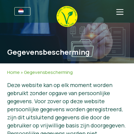
Voor bedrijven
Informatie voor producenten
Sectoren
Gegevensbescherming
V-Label Style Guide
Algemene Informatie
FAQ
Retail & Huismerken
Levensmiddelen
Voor consumenten
Home
»
Gegevensbescherming
V-Label Webinars
Cosmetica & Schoonmaakmiddelen
Algemene Informatie
Over ons
Deze website kan op elk moment worden
gebruikt zonder opgave van persoonlijke
Voordelen
Non-Food
Gecertificeerde Producten
Over ons
Neem contact op.
gegevens. Voor zover op deze website
Criteria van het V-Label
Vraag het V-Label aan
persoonlijke gegevens worden geregistreerd,
zijn dit uitsluitend gegevens die door de
Resources
Onterecht gebruik melden
gebruiker op vrijwillige basis zijn doorgegeven.
Vraag het V-Label aan
Klantengedeelte
Persoonlijke gegevens worden niet