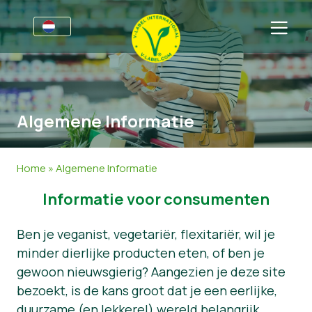
Voor bedrijven
Informatie voor producenten
Sectoren
Algemene Informatie
V-Label Style Guide
Algemene Informatie
FAQ
Retail & Huismerken
Levensmiddelen
Voor consumenten
Home
»
Algemene Informatie
V-Label Webinars
Cosmetica & Schoonmaakmiddelen
Algemene Informatie
Over ons
Informatie voor consumenten
Voordelen
Non-Food
Gecertificeerde Producten
Over ons
Neem contact op.
Ben je veganist, vegetariër, flexitariër, wil je
Criteria van het V-Label
Vraag het V-Label aan
minder dierlijke producten eten, of ben je
gewoon nieuwsgierig? Aangezien je deze site
Resources
Onterecht gebruik melden
bezoekt, is de kans groot dat je een eerlijke,
Vraag het V-Label aan
Klantengedeelte
duurzame (en lekkere!) wereld belangrijk