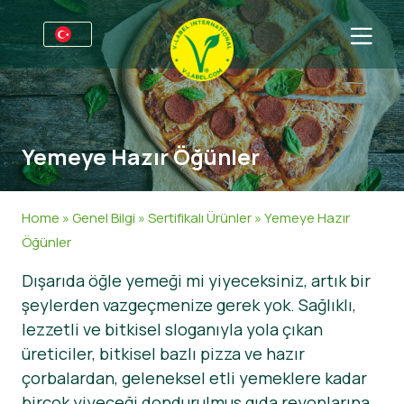
Firmalar için
Üreticiler için bilgiler
Sektörler
Yemeye Hazır Öğünler
V-Label Webinars
Genel Bilgi
SSS
Avantajlar
Gıda
Tüketiciler için
Home
»
Genel Bilgi
»
Sertifikalı Ürünler
»
Yemeye Hazır
V-Label Kriterleri
Kozmetik & Temizlik ürünleri
Genel Bilgi
Hakkımızda
Öğünler
Dışarıda öğle yemeği mi yiyeceksiniz, artık bir
Resources
Gıda Dışında
Sertifikalı Ürünler
Hakkımızda
İletişime geçin
şeylerden vazgeçmenize gerek yok. Sağlıklı,
V-Label Lisans’ı Edinin
Gastronomi
V-Label Lisans’ı Edinin
lezzetli ve bitkisel sloganıyla yola çıkan
üreticiler, bitkisel bazlı pizza ve hazır
Kötüye kullanımları bildirin
çorbalardan, geleneksel etli yemeklere kadar
Müşteri bölümü
birçok yiyeceği dondurulmuş gıda reyonlarına