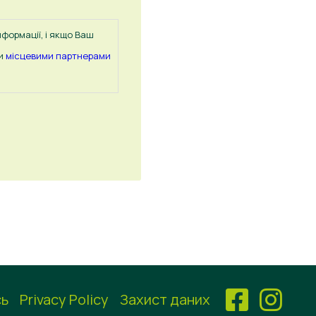
формації, і якщо Ваш
ми
місцевими партнерами
сь
Privacy Policy
Захист даних