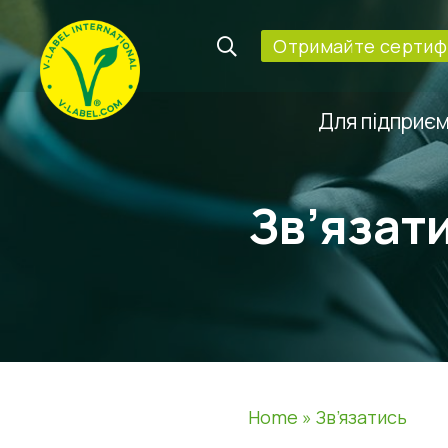
Oтримайте сертифі
Для підприє
Зв’язат
Home
»
Зв’язатись