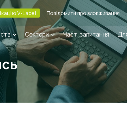
кацію V-Label
Повідомити про зловживання
мств
Сектори
Часті запитання
Для
ись