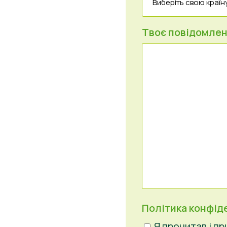
Твоє повідомле
Політика конфід
Я прочитав і п