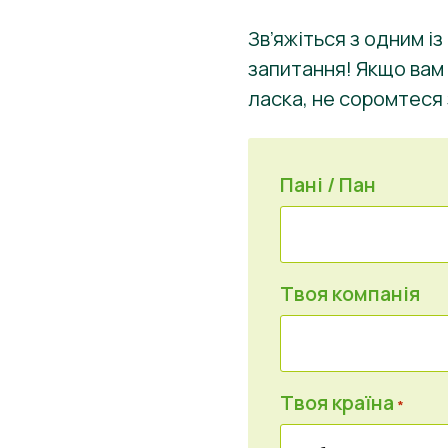
Зв’яжіться з одним і
запитання! Якщо вам 
ласка, не соромтеся 
Пані / Пан
Твоя компанія
Твоя країна
*