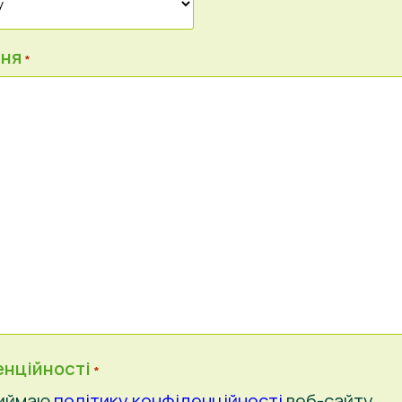
ння
*
енційності
*
риймаю
політику конфіденційності
веб-сайту.