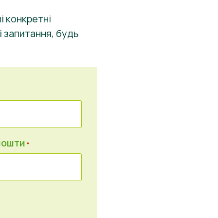
ші конкретні
і запитання, будь
пошти
*