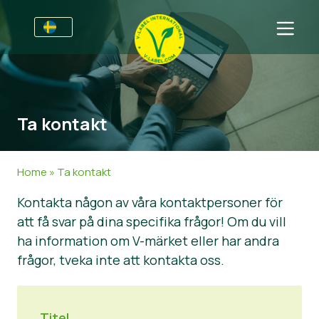
Till Producenter
Information till producenter
Sektorer
Ta kontakt
V-Label Webinars
Allmän information
Vanliga frågor
Förmåner
Mat
För Konsumenter
Home
»
Ta kontakt
Resources
Kosmetika och rengöringsmedel
Information för konsumenter
Om Oss
Kontakta någon av våra kontaktpersoner för
att få svar på dina specifika frågor! Om du vill
Bli certifierad
Icke livsmedel
Om oss
Ta kontakt
ha information om V-märket eller har andra
Gastronomi
Bli certifierad
frågor, tveka inte att kontakta oss.
Rapportera ett missbruk
Kundområde
Titel