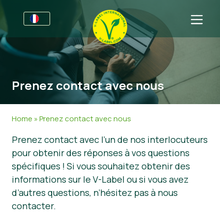
Pour les entreprises
Informations pour les producteurs
Secteurs
Prenez contact avec nous
Charte Graphique V-Label
Informations Générales
Questions fréquentes
Marques de distributeur
Alimentation
Pour les consommateurs
Home
»
Prenez contact avec nous
V-Label Webinars
Cosmétiques et produits d’entretien
Informations Générales
À propos de nous
Prenez contact avec l’un de nos interlocuteurs
pour obtenir des réponses à vos questions
Avantages
Produits Non Alimentaires
Produits Certifiés
À propos de nous
Contactez-nous
spécifiques ! Si vous souhaitez obtenir des
Critères du V-Label
Gastronomie
Obtenir la certification V-Label
informations sur le V-Label ou si vous avez
d’autres questions, n’hésitez pas à nous
Resources
Signaler un abus
contacter.
Obtenir la certification V-Label
Espace client